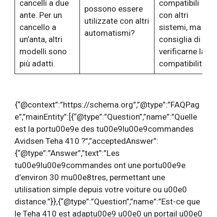
cancelli a due
compatibili
possono essere
ante. Per un
con altri
utilizzate con altri
cancello a
sistemi, ma si
automatismi?
un’anta, altri
consiglia di
modelli sono
verificarne la
più adatti.
compatibilità.
{“@context”:”https://schema.org”,”@type”:”FAQPag
e”,”mainEntity”:[{“@type”:”Question”,”name”:”Quelle
est la portu00e9e des tu00e9lu00e9commandes
Avidsen Teha 410 ?”,”acceptedAnswer”:
{“@type”:”Answer”,”text”:”Les
tu00e9lu00e9commandes ont une portu00e9e
d’environ 30 mu00e8tres, permettant une
utilisation simple depuis votre voiture ou u00e0
distance.”}},{“@type”:”Question”,”name”:”Est-ce que
le Teha 410 est adaptu00e9 u00e0 un portail u00e0