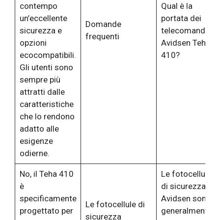
contempo
Qual è la
un’eccellente
portata dei
Domande
sicurezza e
telecomandi
frequenti
opzioni
Avidsen Teha
ecocompatibili.
410?
Gli utenti sono
sempre più
attratti dalle
caratteristiche
che lo rendono
adatto alle
esigenze
odierne.
No, il Teha 410
Le fotocellule
è
di sicurezza
specificamente
Avidsen sono
Le fotocellule di
progettato per
generalmente
sicurezza