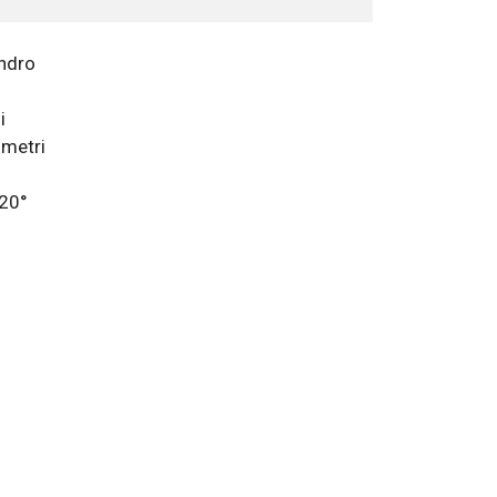
indro
i
metri
120°