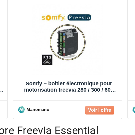
Somfy – boitier électronique pour
–
motorisation freevia 280 / 300 / 600
2mcc6 9020207
Manomano
ore Freevia Essential