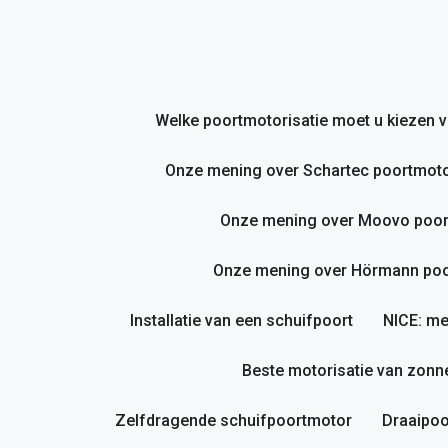
Ga
naar
de
inhoud
Welke poortmotorisatie moet u kiezen
Onze mening over Schartec poortmoto
Onze mening over Moovo poor
Onze mening over Hörmann poor
Installatie van een schuifpoort
NICE: me
Beste motorisatie van zonne
Zelfdragende schuifpoortmotor
Draaipoo