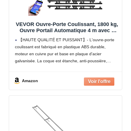
VEVOR Ouvre-Porte Coulissant, 1800 kg,
Ouvre Portail Automatique 4 m avec 4
Télécommandes et Contrôle APP, Moteur
【HAUTE QUALITÉ ET PUISSANT】- L'ouvre-porte
de Portail Électrique pour Allée Roulante,
coulissant est fabriqué en plastique ABS durable,
Kit Système Sécurité Opérateur de
moteur en cuivre pur et base en plaque d'acier
Portail
galvanisée. La coque est étanche, anti-poussière,
résistante à la corrosion et à la rouille. Le puissant
moteur de 1
Amazon