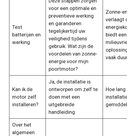
Deze stappen zorgen
voor een optimale en
Zonne-energ
preventieve werking
verlaagt de
en garanderen
Test
energiekoste
tegelijkertijd uw
batterijen en
biedt een
veiligheid tijdens
werking
milieuvriende
gebruik. Wat zijn de
oplossing en 
voordelen van zonne-
vaak duurzam
energie voor mijn
poortmotor?
Ja, de installatie is
Kan ik de
ontworpen om zelf te
Hoe lang duu
motor zelf
doen met een
installatie
installeren?
uitgebreide
gemiddeld?
handleiding.
Over het
algemeen