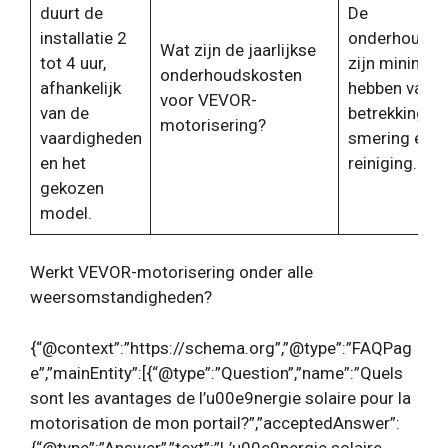
duurt de
De
installatie 2
onderhoudsk
Wat zijn de jaarlijkse
tot 4 uur,
zijn minimaal
onderhoudskosten
afhankelijk
hebben vaak
voor VEVOR-
van de
betrekking o
motorisering?
vaardigheden
smering en
en het
reiniging.
gekozen
model.
Werkt VEVOR-motorisering onder alle
weersomstandigheden?
{“@context”:”https://schema.org”,”@type”:”FAQPag
e”,”mainEntity”:[{“@type”:”Question”,”name”:”Quels
sont les avantages de l’u00e9nergie solaire pour la
motorisation de mon portail?”,”acceptedAnswer”:
{“@type”:”Answer”,”text”:”L’u00e9nergie solaire