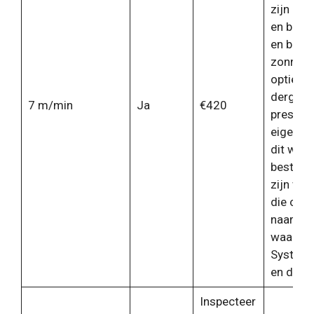
zijn bel
en betaa
en bove
zonne-e
optie bi
dergelij
7 m/min
Ja
€420
prestati
eigensc
dit wel 
beste k
zijn voo
die op z
naar eff
waarde.
Systee
en duur
Inspecteer