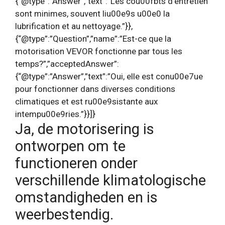
{“@type”:”Answer”,”text”:”Les cou00fbts d’entretien
sont minimes, souvent liu00e9s u00e0 la
lubrification et au nettoyage.”}},
{“@type”:”Question”,”name”:”Est-ce que la
motorisation VEVOR fonctionne par tous les
temps?”,”acceptedAnswer”:
{“@type”:”Answer”,”text”:”Oui, elle est conu00e7ue
pour fonctionner dans diverses conditions
climatiques et est ru00e9sistante aux
intempu00e9ries.”}}]}
Ja, de motorisering is
ontworpen om te
functioneren onder
verschillende klimatologische
omstandigheden en is
weerbestendig.