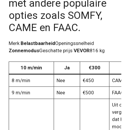
met andere populaire
opties zoals SOMFY,
CAME en FAAC.
Merk
Belastbaarheid
Openingssnelheid
Zonnemodus
Geschatte prijs
VEVOR
816 kg
10 m/min
Ja
€300
S
8 m/min
Nee
€450
CAME
9 m/min
Nee
€500
FAAC
Uit deze
vergelijk
dat het
model o