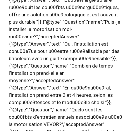
ru00e9duit les cou00fbts u00e9nergu00e9tiques,
offre une solution u00e9cologique et est souvent
plus durable.”}},{“@type”:”Question”,”name”:”Puis-je
installer la motorisation moi-
mu00eame?”,”acceptedAnswer”:
{“@type”:”Answer”,”text”:”Oui, l’installation est
conu00e7ue pour u00eatre ru00e9alisable par des
bricoleurs avec un guide compru00e9hensible.”}},
{“@type”:”Question”,”name”:”Combien de temps
l’installation prend-elle en
moyenne?”,”acceptedAnswer”:
{“@type”:”Answer”,”text”:”En gu00e9nu00e9ral,
l’installation prend entre 2 et 4 heures, selon les
compu00e9tences et le modu00e8le choisi.”}},
{“@type”:”Question”,”name”:”Quels sont les
cou00fbts d’entretien annuels associu00e9s u00e0
la motorisation VEVOR?”,”acceptedAnswer”: