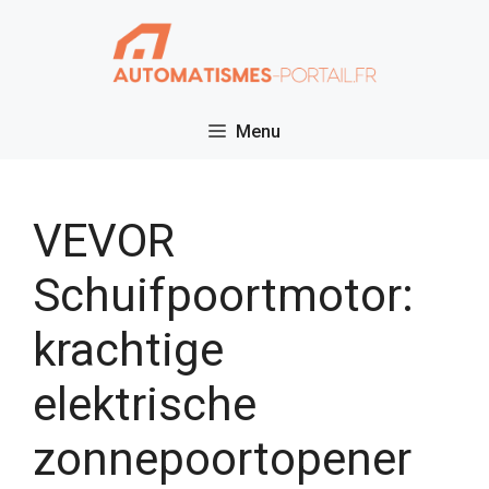
Ga
naar
de
inhoud
Menu
VEVOR
Schuifpoortmotor:
krachtige
elektrische
zonnepoortopener