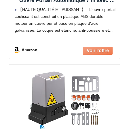
Ouvre Portail Automatique 7 m avec 4
Télécommandes et Contrôle APP, Moteur
【HAUTE QUALITÉ ET PUISSANT】 - L'ouvre-portail
de Portail Électrique pour Allée Roulante,
coulissant est construit en plastique ABS durable,
Kit Système Sécurité Opérateur de
moteur en cuivre pur et base en plaque d'acier
Portail
galvanisée. La coque est étanche, anti-poussière et
résistante à la corrosion et à la rouille. Le puissant
moteur
Amazon