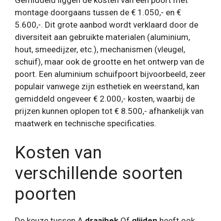
Gemiddeld liggen de kosten van een poort met
montage doorgaans tussen de € 1.050,- en €
5.600,-. Dit grote aanbod wordt verklaard door de
diversiteit aan gebruikte materialen (aluminium,
hout, smeedijzer, etc.), mechanismen (vleugel,
schuif), maar ook de grootte en het ontwerp van de
poort. Een aluminium schuifpoort bijvoorbeeld, zeer
populair vanwege zijn esthetiek en weerstand, kan
gemiddeld ongeveer € 2.000,- kosten, waarbij de
prijzen kunnen oplopen tot € 8.500,- afhankelijk van
maatwerk en technische specificaties.
Kosten van
verschillende soorten
poorten
De keuze tussen A
draaihek
Of
glijden
heeft ook