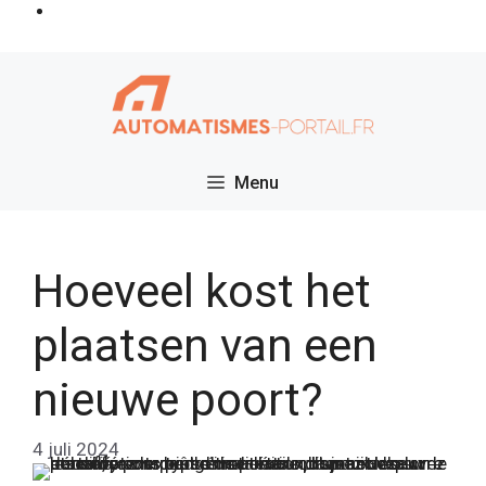
Ga
naar
de
inhoud
Menu
Hoeveel kost het
plaatsen van een
nieuwe poort?
4 juli 2024