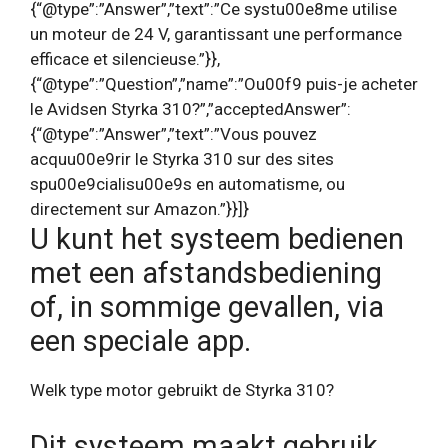
{“@type”:”Answer”,”text”:”Ce systu00e8me utilise
un moteur de 24 V, garantissant une performance
efficace et silencieuse.”}},
{“@type”:”Question”,”name”:”Ou00f9 puis-je acheter
le Avidsen Styrka 310?”,”acceptedAnswer”:
{“@type”:”Answer”,”text”:”Vous pouvez
acquu00e9rir le Styrka 310 sur des sites
spu00e9cialisu00e9s en automatisme, ou
directement sur Amazon.”}}]}
U kunt het systeem bedienen
met een afstandsbediening
of, in sommige gevallen, via
een speciale app.
Welk type motor gebruikt de Styrka 310?
Dit systeem maakt gebruik