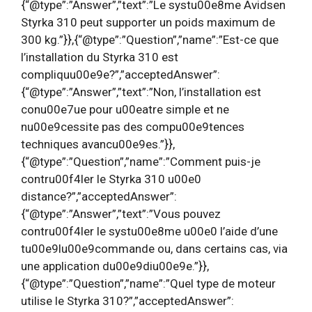
{“@type”:”Answer”,”text”:”Le systu00e8me Avidsen
Styrka 310 peut supporter un poids maximum de
300 kg.”}},{“@type”:”Question”,”name”:”Est-ce que
l’installation du Styrka 310 est
compliquu00e9e?”,”acceptedAnswer”:
{“@type”:”Answer”,”text”:”Non, l’installation est
conu00e7ue pour u00eatre simple et ne
nu00e9cessite pas des compu00e9tences
techniques avancu00e9es.”}},
{“@type”:”Question”,”name”:”Comment puis-je
contru00f4ler le Styrka 310 u00e0
distance?”,”acceptedAnswer”:
{“@type”:”Answer”,”text”:”Vous pouvez
contru00f4ler le systu00e8me u00e0 l’aide d’une
tu00e9lu00e9commande ou, dans certains cas, via
une application du00e9diu00e9e.”}},
{“@type”:”Question”,”name”:”Quel type de moteur
utilise le Styrka 310?”,”acceptedAnswer”: