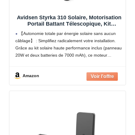
Avidsen Styrka 310 Solaire, Motorisation
Portail Battant Télescopique, Kit
Automatisme Solaire Complet, 5m et
【Autonomie totale par énergie solaire sans aucun
300kg, Sans Fil, 4 Télécommandes,
câblage】 : Simplifiez radicalement votre installation.
Économie d'Énergie, Installation DIY, Gris
Grâce au kit solaire haute performance inclus (panneau
20W et deux batteries de 7000 mAh), ce moteur
fonctionne de manière 100% autonome. Vous n'avez
plus besoin de
Amazon