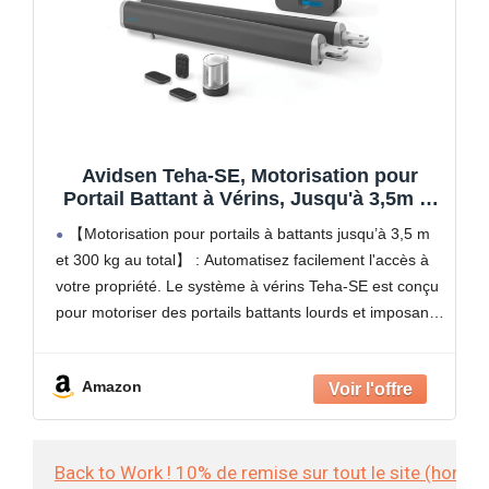
Avidsen Teha-SE, Motorisation pour
Portail Battant à Vérins, Jusqu'à 3,5m et
300kg, Automatisme de Portail
【Motorisation pour portails à battants jusqu’à 3,5 m
Électrique, Arrêt sur Obstacle, Ouverture
et 300 kg au total】 : Automatisez facilement l'accès à
Piéton, 3 Télécommandes Incluses,
votre propriété. Le système à vérins Teha-SE est conçu
Sécurité Maison
pour motoriser des portails battants lourds et imposants
pesant jusqu'à 150 kg et
Amazon
Back to Work ! 10% de remise sur tout le site (hors