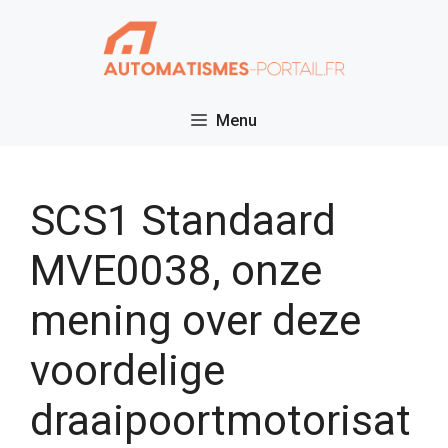
Ga
naar
de
inhoud
Menu
SCS1 Standaard
MVE0038, onze
mening over deze
voordelige
draaipoortmotorisat