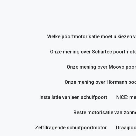
Ga
naar
de
inhoud
Welke poortmotorisatie moet u kiezen
Onze mening over Schartec poortmoto
Onze mening over Moovo poor
Onze mening over Hörmann poor
Installatie van een schuifpoort
NICE: me
Beste motorisatie van zonne
Zelfdragende schuifpoortmotor
Draaipoo