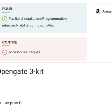
e qui ne présente aucune difficulté pour votre plus
POUR
Amaz
Facilité d'installationnProgrammation
intuitivenFiabilité du moteurnPrix
CONTRE
Accessoires fragiles
Opengate 3-kit
an uw poort)