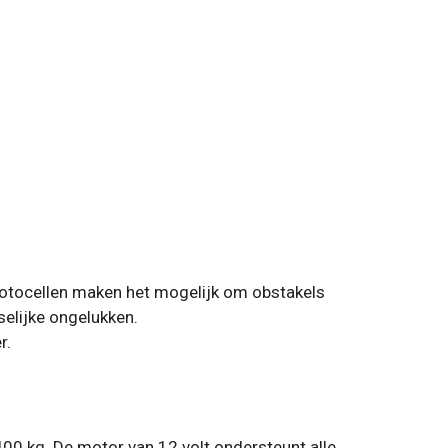
e fotocellen maken het mogelijk om obstakels
selijke ongelukken.
r.
400 kg. De motor van 12 volt ondersteunt alle