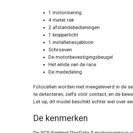
1 motorisering
4 meter rek
2 afstandsbedieningen
1 knipperlicht
1 installatiesjabloon
Schroeven
De motorbevestigingsbeugel
Het einde van de race
De mededeling
Fotocellen worden niet meegeleverd in de set
te detecteren, zelfs vóór contact, en de bew
Let op, dit model beschikt echter wel over e
De kenmerken
De SCS Sentinel OneGate 3 motorisering is on