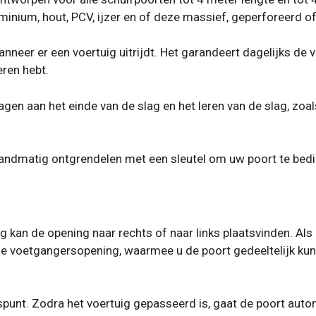
minium, hout, PCV, ijzer en of deze massief, geperforeerd o
eer er een voertuig uitrijdt. Het garandeert dagelijks de v
eren hebt.
en aan het einde van de slag en het leren van de slag, zoa
 handmatig ontgrendelen met een sleutel om uw poort te bed
 kan de opening naar rechts of naar links plaatsvinden. Als u
e voetgangersopening, waarmee u de poort gedeeltelijk kunt
spunt. Zodra het voertuig gepasseerd is, gaat de poort auto