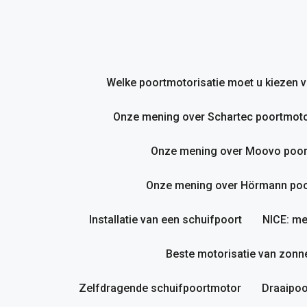
Ga
naar
de
inhoud
Welke poortmotorisatie moet u kiezen
Onze mening over Schartec poortmoto
Onze mening over Moovo poor
Onze mening over Hörmann poor
Installatie van een schuifpoort
NICE: me
Beste motorisatie van zonne
Zelfdragende schuifpoortmotor
Draaipoo