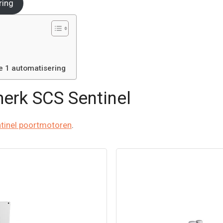
ring
e 1 automatisering
merk SCS Sentinel
tinel poortmotoren
.