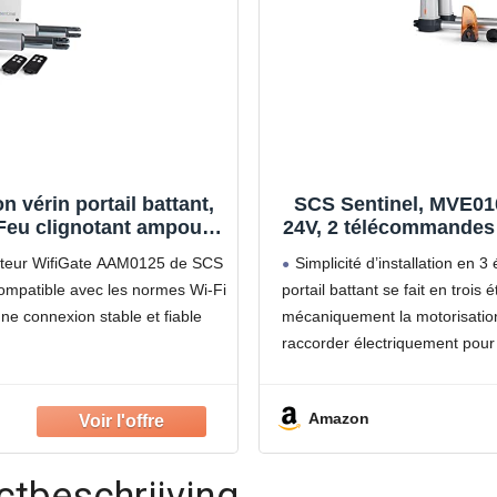
 vérin portail battant,
SCS Sentinel, MVE0100
Feu clignotant ampoule
24V, 2 télécommandes
400 Kg max, OpenGate1
Fil pour Ouverture Por
epteur WifiGate AAM0125 de SCS
Simplicité d’installation en 3
 compatible avec les normes Wi-Fi
portail battant se fait en trois é
ne connexion stable et fiable
mécaniquement la motorisation 
raccorder électriquement pour 
Amazon
ctbeschrijving