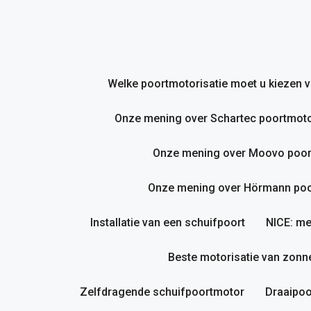
Ga
naar
de
inhoud
Welke poortmotorisatie moet u kiezen
Onze mening over Schartec poortmoto
Onze mening over Moovo poor
Onze mening over Hörmann poor
Installatie van een schuifpoort
NICE: me
Beste motorisatie van zonne
Zelfdragende schuifpoortmotor
Draaipoo