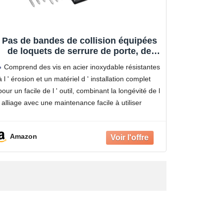
Pas de bandes de collision équipées
de loquets de serrure de porte, de
renfort de verrouillage de porte en
Comprend des vis en acier inoxydable résistantes
métal pour la sécurité de service, les
à l ' érosion et un matériel d ' installation complet
dommages empêchent le
pour un facile de l ' outil, combinant la longévité de l
renforcement de porte
' alliage avec une maintenance facile à utiliser
Parfaitement adapté
Amazon