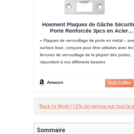
Hoement Plaques de Gâche Sécurit
Porte Renforcée 3pcs en Acier
Inoxydable pour Renforcement de
Plaques de verrouillage de porte en métal – av
Porte, Surface Lisse, Usage
surface lisse, conçues pour être utilisées avec les
Résidentiel Lourd
ferrures de verrouillage de la plupart des portes,
répondant à vos différents besoins
Plaque de protection pour loquet de porte :
fabrication soignée,
Amazon
Back to Work ! 10% de remise sur tout le 
Sommaire