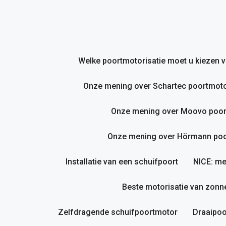
Ga
naar
de
inhoud
Welke poortmotorisatie moet u kiezen
Onze mening over Schartec poortmoto
Onze mening over Moovo poor
Onze mening over Hörmann poor
Installatie van een schuifpoort
NICE: me
Beste motorisatie van zonne
Zelfdragende schuifpoortmotor
Draaipoo