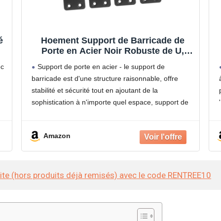
é
Hoement Support de Barricade de
Porte en Acier Noir Robuste de U,
Barre de Sécurité Lourde pour Porte
ec
Support de porte en acier - le support de
de Sous-sol et Entrepôt, Design
barricade est d'une structure raisonnable, offre
Minimaliste Sûr
stabilité et sécurité tout en ajoutant de la
sophistication à n'importe quel espace, support de
barre de porte robuste
Support en u - le support
Amazon
site (hors produits déjà remisés) avec le code RENTREE10