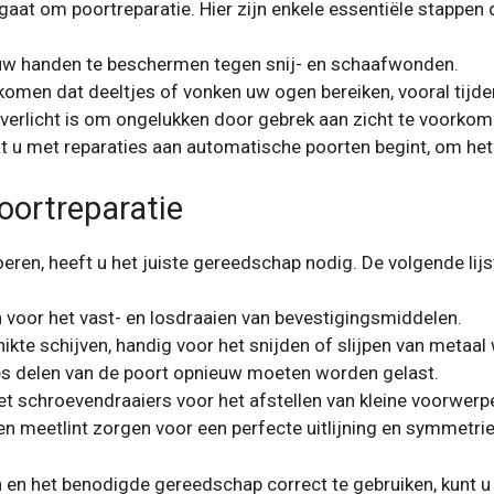
t gaat om poortreparatie. Hier zijn enkele essentiële stappe
 handen te beschermen tegen snij- en schaafwonden.
komen dat deeltjes of vonken uw ogen bereiken, vooral tijden
verlicht is om ongelukken door gebrek aan zicht te voorkom
dat u met reparaties aan automatische poorten begint, om het
oortreparatie
 voeren, heeft u het juiste gereedschap nodig. De volgende lijs
n voor het vast- en losdraaien van bevestigingsmiddelen.
ikte schijven, handig voor het snijden of slijpen van metaal
ies delen van de poort opnieuw moeten worden gelast.
et schroevendraaiers voor het afstellen van kleine voorwerp
 meetlint zorgen voor een perfecte uitlijning en symmetrie
 en het benodigde gereedschap correct te gebruiken, kunt u d