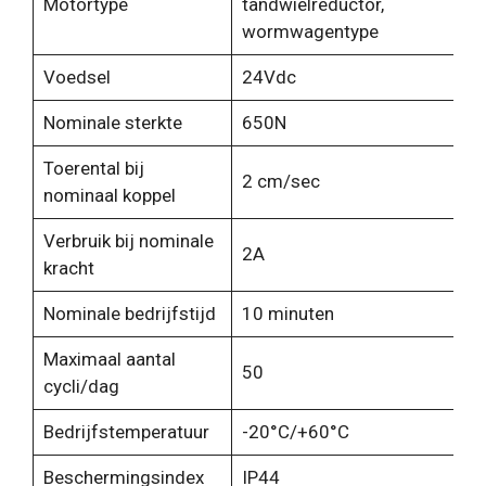
Motortype
tandwielreductor,
wormwagentype
Voedsel
24Vdc
Nominale sterkte
650N
Toerental bij
2 cm/sec
nominaal koppel
Verbruik bij nominale
2A
kracht
Nominale bedrijfstijd
10 minuten
Maximaal aantal
50
cycli/dag
Bedrijfstemperatuur
-20°C/+60°C
Beschermingsindex
IP44