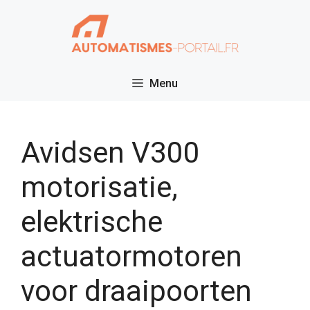
Ga
naar
de
inhoud
Menu
Avidsen V300
motorisatie,
elektrische
actuatormotoren
voor draaipoorten