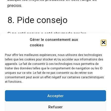
precios.
8. Pide consejo
Si no está seguro o está abrumado por las
opciones, no dude en consultar a un profesional o
Gérer le consentement aux
cookies
leer reseñas en línea para tener una idea de los
mejores accesorios para su situación.
Pour offrir les meilleures expériences, nous utilisons des technologies
telles que les cookies pour stocker et/ou accéder aux informations des
appareils. Le fait de consentir à ces technologies nous permettra de
traiter des données telles que le comportement de navigation ou les ID
uniques sur ce site. Le fait de ne pas consentir ou de retirer son
consentement peut avoir un effet négatif sur certaines caractéristiques
et fonctions.
Mentions légales
© 2026 Automatismes-portail.fr
En tant que Partenaire Amazon, je réalise un bénéfice sur
Accepter
les achats remplissant les conditions requises.
Notre site partenaire :
Renouvelable Habitat
Refuser