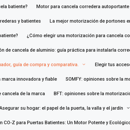
ela batiente?
Motor para cancela corredera autoportante
rederas y batientes
La mejor motorización de portones e
batiente?
¿Cómo elegir una motorización para cancela co
ión de cancela de aluminio: guía práctica para instalarla corr
uador, guía de compra y comparativa.
Elegir tus acce
a marca innovadora y fiable
SOMFY: opiniones sobre la mo
e cancela de la marca
BFT: opiniones sobre la motorizaci
Asegurar su hogar: el papel de la puerta, la valla y el jardín
n CO-Z para Puertas Batientes: Un Motor Potente y Ecológic