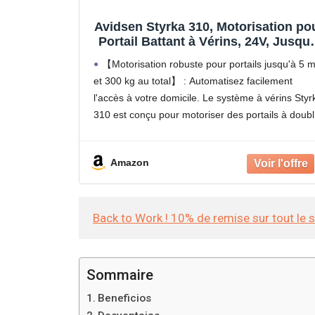
Avidsen Styrka 310, Motorisation po
Portail Battant à Vérins, 24V, Jusqu'
5m et 300kg au total, Automatisme 
【Motorisation robuste pour portails jusqu'à 5 
Portail Électrique, Arrêt sur Obstacl
et 300 kg au total】 : Automatisez facilement
2 Télécommandes
l'accès à votre domicile. Le système à vérins Styr
310 est conçu pour motoriser des portails à doub
battant mesurant jusqu'à 150 kg et 2,5
Amazon
Back to Work ! 10% de remise sur tout le 
Sommaire
Beneficios