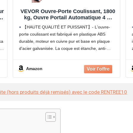
ur
VEVOR Ouvre-Porte Coulissant, 1800
à
kg, Ouvre Portail Automatique 4 m
de
avec 4 Télécommandes et Contrôle
m
【HAUTE QUALITÉ ET PUISSANT】- L'ouvre-
e,
APP, Moteur de Portail Électrique pour
porte coulissant est fabriqué en plastique ABS
Allée Roulante, Kit Système Sécurité
ka
durable, moteur en cuivre pur et base en plaque
Opérateur de Portail
le
d'acier galvanisée. La coque est étanche, anti-
poussière, résistante à la corrosion et à la rouille.
Le puissant moteur de 1
Amazon
site (hors produits déjà remisés) avec le code RENTREE10