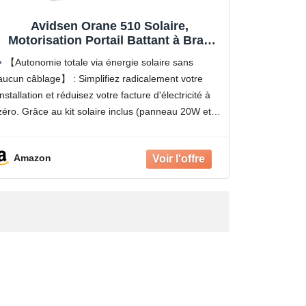
Avidsen Orane 510 Solaire,
Motorisation Portail Battant à Bras
Articulés, Kit Automatisme Complet
【Autonomie totale via énergie solaire sans
100% Solaire, 5m et 500kg, sans Fil, 4
aucun câblage】 : Simplifiez radicalement votre
Télécommandes, Photocellules,
installation et réduisez votre facture d'électricité à
Économie d'Énergie, Gris, Durable
zéro. Grâce au kit solaire inclus (panneau 20W et 2
batteries de 7000 mAh), ce moteur fonctionne de
manière 100% autonome.
Amazon