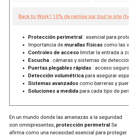
d'accessoires est également livré
contre les chutes, 
avec une
et
Back to Work ! 10% de remise sur tout le site (hor
Protección perimetral
: esencial para proteger
Importancia de
murallas físicas
como las valla
Controles de acceso
limitar la entrada a zona
Escucha
: cámaras y sistemas de detección de
Puertas plegables rápidas
: acceso seguro y ef
Detección volumétrica
para asegurar espacios 
Sistemas avanzados
como barreras y puertas
Soluciones a medida
para cada tipo de períme
En un mundo donde las amenazas a la seguridad
son omnipresentes,
protección perimetral
Se
afirma como una necesidad esencial para proteger