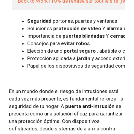
Back to Work ! 10% de remise sur tout le site (hor
Seguridad
portones, puertas y ventanas
Soluciones
protección de vídeo
Y
alarma anti
Importancia de
puertas blindadas
Y
cerradura
Consejos para
evitar robos
Elección de uno
portal seguro
: abatible o corr
Protección aplicada a
jardín
y acceso exterior
Papel de los dispositivos de seguridad como
s
En un mundo donde el riesgo de intrusiones está
cada vez más presente, es fundamental reforzar la
seguridad de tu hogar. A
puerta anti-intrusión
se
presenta como una solución eficaz para garantizar
una protección óptima. Con dispositivos
sofisticados, desde sistemas de alarma contra