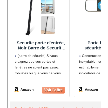
Securite porte d'entrée,
Porte bat
Noir Barre de Securite
sécurité po
Porte Entree, Bloque
sécurisée, 
[barre de sécurité] Si vous
Construction dur
Porte Coulissante,
automatiqu
craignez que vos portes et
inoxydable : cette 
Poignee Porte Entree,
unidirection
fenêtres ne soient pas assez
est habilement fab
Bloque Poignee de
supermarché
Porte, Barre de Sécurité
écoles et zo
robustes ou que vous ne vous
inoxydable de qual
de Porte
traf
sentiez pas en sécurité lorsque
offrant une étanché
vous voyagez seul, la barre de
exceptionnelle et 
Amazon
Amazon
sécurité Gate Jammer
la rouille pour rési
d'acemining vous offre une
conditions météor
tranquillité
difficiles. Conçu p
utilisation à haute