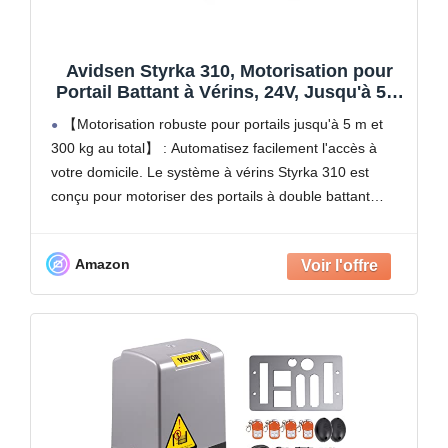
Avidsen Styrka 310, Motorisation pour
Portail Battant à Vérins, 24V, Jusqu'à 5m
et 300kg au total, Automatisme de Portail
【Motorisation robuste pour portails jusqu'à 5 m et
Électrique, Arrêt sur Obstacle, 2
300 kg au total】 : Automatisez facilement l'accès à
Télécommandes
votre domicile. Le système à vérins Styrka 310 est
conçu pour motoriser des portails à double battant
mesurant jusqu'à 150 kg et 2,5
Amazon