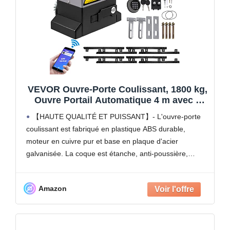
VEVOR Ouvre-Porte Coulissant, 1800 kg,
Ouvre Portail Automatique 4 m avec 4
Télécommandes et Contrôle APP, Moteur
【HAUTE QUALITÉ ET PUISSANT】- L'ouvre-porte
de Portail Électrique pour Allée Roulante,
coulissant est fabriqué en plastique ABS durable,
Kit Système Sécurité Opérateur de
moteur en cuivre pur et base en plaque d'acier
Portail
galvanisée. La coque est étanche, anti-poussière,
résistante à la corrosion et à la rouille. Le puissant
moteur de 1
Amazon