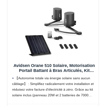
Avidsen Orane 510 Solaire, Motorisation
Portail Battant à Bras Articulés, Kit
Automatisme Complet 100% Solaire, 5m
【Autonomie totale via énergie solaire sans aucun
et 500kg, sans Fil, 4 Télécommandes,
câblage】 : Simplifiez radicalement votre installation et
Photocellules, Économie d'Énergie, Gris,
réduisez votre facture d'électricité à zéro. Grâce au kit
Durable
solaire inclus (panneau 20W et 2 batteries de 7000
mAh), ce moteur fonctionne de manière 100%