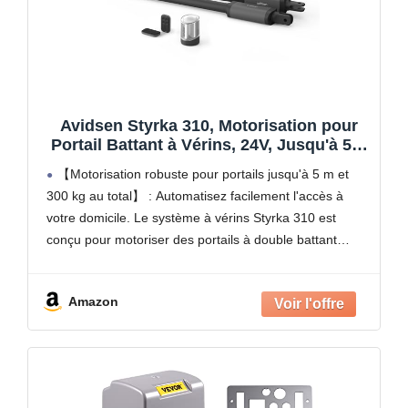
Avidsen Styrka 310, Motorisation pour
Portail Battant à Vérins, 24V, Jusqu'à 5m
et 300kg au total, Automatisme de Portail
【Motorisation robuste pour portails jusqu'à 5 m et
Électrique, Arrêt sur Obstacle, 2
300 kg au total】 : Automatisez facilement l'accès à
Télécommandes
votre domicile. Le système à vérins Styrka 310 est
conçu pour motoriser des portails à double battant
mesurant jusqu'à 150 kg et 2,5
Amazon