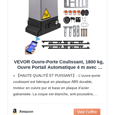
VEVOR Ouvre-Porte Coulissant, 1800 kg,
Ouvre Portail Automatique 4 m avec 4
Télécommandes et Contrôle APP, Moteur
【HAUTE QUALITÉ ET PUISSANT】- L'ouvre-porte
de Portail Électrique pour Allée Roulante,
coulissant est fabriqué en plastique ABS durable,
Kit Système Sécurité Opérateur de
moteur en cuivre pur et base en plaque d'acier
Portail
galvanisée. La coque est étanche, anti-poussière,
résistante à la corrosion et à la rouille. Le puissant
moteur de 1
Amazon