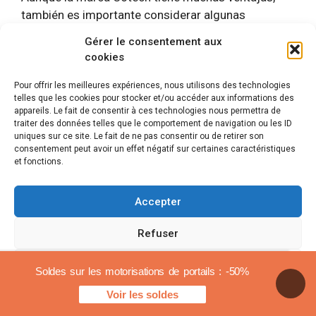
también es importante considerar algunas
desventajas:
Gérer le consentement aux
cookies
Costo :
Los modelos de motores Cotech
pueden representar una inversión inicial
Pour offrir les meilleures expériences, nous utilisons des technologies
telles que les cookies pour stocker et/ou accéder aux informations des
elevada en comparación con otras marcas
appareils. Le fait de consentir à ces technologies nous permettra de
menos conocidas.
traiter des données telles que le comportement de navigation ou les ID
uniques sur ce site. Le fait de ne pas consentir ou de retirer son
Disponibilidad de repuestos:
Para algunos
consentement peut avoir un effet négatif sur certaines caractéristiques
dispositivos, puede resultar difícil encontrar
et fonctions.
piezas de repuesto, lo que puede causar
problemas en caso de avería.
Accepter
Opiniones de usuarios
Refuser
sobre la motorización
Voir les préférences
Soldes sur les motorisations de portails : -50%
Cotech
Voir les soldes
Política de cookies
Avisos legales