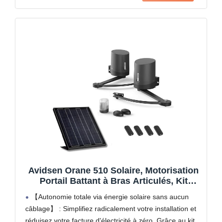
Avidsen Orane 510 Solaire, Motorisation
Portail Battant à Bras Articulés, Kit
Automatisme Complet 100% Solaire, 5m
【Autonomie totale via énergie solaire sans aucun
et 500kg, sans Fil, 4 Télécommandes,
câblage】 : Simplifiez radicalement votre installation et
Photocellules, Économie d'Énergie, Gris,
réduisez votre facture d'électricité à zéro. Grâce au kit