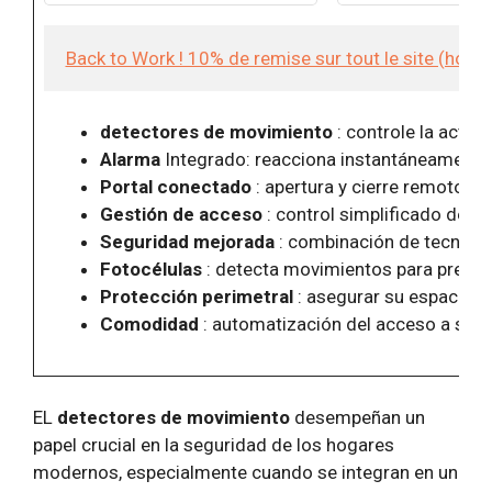
portail, la piscine, le garage, l'abri
mouvement est de 
de jardin,
de 180° (sur une 
La durée de fon
Back to Work ! 10% de remise sur tout le site (hor
peut être
detectores de movimiento
: controle la activi
Alarma
Integrado: reacciona instantáneamente 
Portal conectado
: apertura y cierre remotos
Gestión de acceso
: control simplificado de qu
Seguridad mejorada
: combinación de tecnolog
Fotocélulas
: detecta movimientos para preveni
Protección perimetral
: asegurar su espacio al 
Comodidad
: automatización del acceso a su p
EL
detectores de movimiento
desempeñan un
papel crucial en la seguridad de los hogares
modernos, especialmente cuando se integran en un