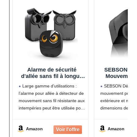
Alarme de sécurité
SEBSON Dét
d'allée sans fil à longue
Mouvement 
portée (800 m) -
IP44, Montage
Large gamme d'utilisations :
SEBSON Détecte
Détecteur de mouvement
programmabl
l’alarme pour allée à détecteur de
mouvement pour uti
résistant aux intempéries
Infrarouge, 
mouvement sans fil résistante aux
extérieure et monta
- Surveillance et
180°, LED
protection extérieures et
orientabl
intempéries peut être utilisée pour
dimensions de mo
intérieures - 1 récepteur
800W/
surveiller et protéger votre
79x55,5x67,5mm, 
et 2 détecteurs
propriété extérieure/intérieure.
anthracite.
Amazon
Amazon
Tels que l'allée, le porche, le
La portée du dét