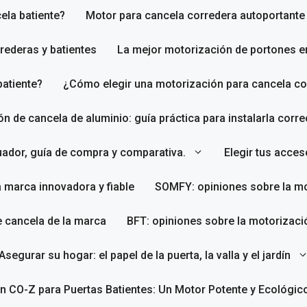
ela batiente?
Motor para cancela corredera autoportante
rederas y batientes
La mejor motorización de portones e
batiente?
¿Cómo elegir una motorización para cancela co
ión de cancela de aluminio: guía práctica para instalarla corr
uador, guía de compra y comparativa.
Elegir tus acce
a marca innovadora y fiable
SOMFY: opiniones sobre la mo
e cancela de la marca
BFT: opiniones sobre la motorizaci
Asegurar su hogar: el papel de la puerta, la valla y el jardín
n CO-Z para Puertas Batientes: Un Motor Potente y Ecológic