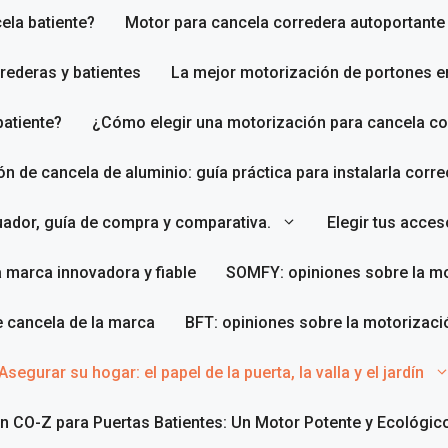
ela batiente?
Motor para cancela corredera autoportante
rederas y batientes
La mejor motorización de portones e
batiente?
¿Cómo elegir una motorización para cancela co
ión de cancela de aluminio: guía práctica para instalarla corr
uador, guía de compra y comparativa.
Elegir tus acce
a marca innovadora y fiable
SOMFY: opiniones sobre la mo
e cancela de la marca
BFT: opiniones sobre la motorizaci
Asegurar su hogar: el papel de la puerta, la valla y el jardín
n CO-Z para Puertas Batientes: Un Motor Potente y Ecológic