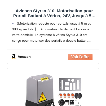
Avidsen Styrka 310, Motorisation pour
Portail Battant à Vérins, 24V, Jusqu'à 5m
et 300kg au total, Automatisme de Portail
【Motorisation robuste pour portails jusqu'à 5 m et
Électrique, Arrêt sur Obstacle, 2
300 kg au total】 : Automatisez facilement l'accès à
Télécommandes
votre domicile. Le système à vérins Styrka 310 est
conçu pour motoriser des portails à double battant
mesurant jusqu'à 150 kg et 2,5
Amazon