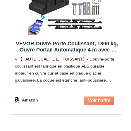
VEVOR Ouvre-Porte Coulissant, 1800 kg,
Ouvre Portail Automatique 4 m avec 4
Télécommandes et Contrôle APP, Moteur
【HAUTE QUALITÉ ET PUISSANT】- L'ouvre-porte
de Portail Électrique pour Allée Roulante,
coulissant est fabriqué en plastique ABS durable,
Kit Système Sécurité Opérateur de
moteur en cuivre pur et base en plaque d'acier
Portail
galvanisée. La coque est étanche, anti-poussière,
résistante à la corrosion et à la rouille. Le puissant
moteur de 1
Amazon