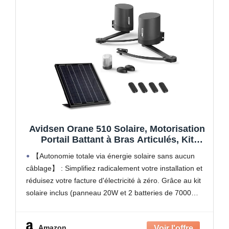
Avidsen Orane 510 Solaire, Motorisation
Portail Battant à Bras Articulés, Kit
Automatisme Complet 100% Solaire, 5m
【Autonomie totale via énergie solaire sans aucun
et 500kg, sans Fil, 4 Télécommandes,
câblage】 : Simplifiez radicalement votre installation et
Photocellules, Économie d'Énergie, Gris,
réduisez votre facture d'électricité à zéro. Grâce au kit
Durable
solaire inclus (panneau 20W et 2 batteries de 7000
mAh), ce moteur fonctionne de manière 100%
autonome.
Amazon