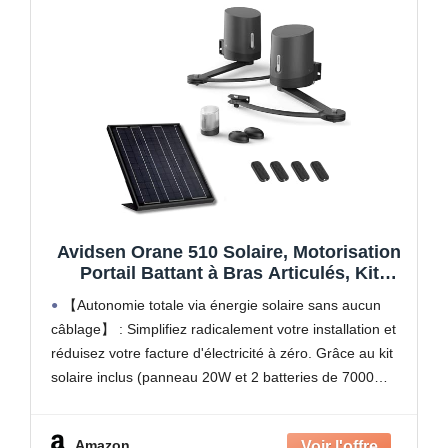
Avidsen Orane 510 Solaire, Motorisation
Portail Battant à Bras Articulés, Kit
Automatisme Complet 100% Solaire, 5m
【Autonomie totale via énergie solaire sans aucun
et 500kg, sans Fil, 4 Télécommandes,
câblage】 : Simplifiez radicalement votre installation et
Photocellules, Économie d'Énergie, Gris,
réduisez votre facture d'électricité à zéro. Grâce au kit
Durable
solaire inclus (panneau 20W et 2 batteries de 7000
mAh), ce moteur fonctionne de manière 100%
autonome.
Amazon