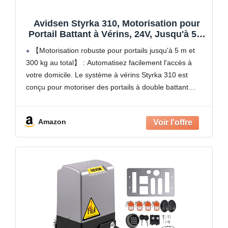
Avidsen Styrka 310, Motorisation pour
Portail Battant à Vérins, 24V, Jusqu'à 5m
et 300kg au total, Automatisme de Portail
【Motorisation robuste pour portails jusqu'à 5 m et
Électrique, Arrêt sur Obstacle, 2
300 kg au total】 : Automatisez facilement l'accès à
Télécommandes
votre domicile. Le système à vérins Styrka 310 est
conçu pour motoriser des portails à double battant
mesurant jusqu'à 150 kg et 2,5
Amazon