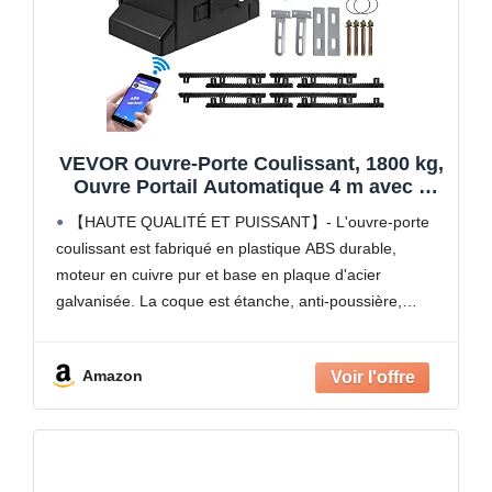
VEVOR Ouvre-Porte Coulissant, 1800 kg,
Ouvre Portail Automatique 4 m avec 4
Télécommandes et Contrôle APP, Moteur
【HAUTE QUALITÉ ET PUISSANT】- L'ouvre-porte
de Portail Électrique pour Allée Roulante,
coulissant est fabriqué en plastique ABS durable,
Kit Système Sécurité Opérateur de
moteur en cuivre pur et base en plaque d'acier
Portail
galvanisée. La coque est étanche, anti-poussière,
résistante à la corrosion et à la rouille. Le puissant
moteur de 1
Amazon