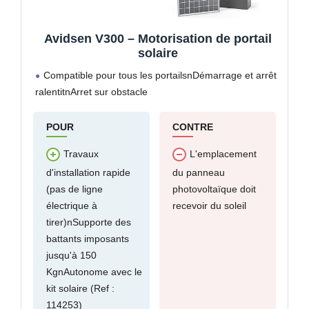
Avidsen V300 – Motorisation de portail
solaire
Compatible pour tous les portailsnDémarrage et arrêt
ralentitnArret sur obstacle
POUR
CONTRE
Travaux
L'emplacement
d'installation rapide
du panneau
(pas de ligne
photovoltaïque doit
électrique à
recevoir du soleil
tirer)nSupporte des
battants imposants
jusqu'à 150
KgnAutonome avec le
kit solaire (Ref :
114253)