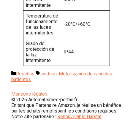
intermitente
Temperatura de
funcionamiento
-20°C/+60°C
de las luces
intermitentes
Grado de
protección de
IP44
la luz
intermitente
Categorías
Etiquetas
Reseñas
avidsen
,
Motorización de cancelas
batientes
Mentions légales
© 2026 Automatismes-portail.fr
En tant que Partenaire Amazon, je réalise un bénéfice
sur les achats remplissant les conditions requises.
Notre site partenaire :
Renouvelable Habitat