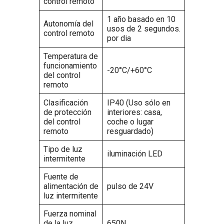
control remoto
1 año basado en 10
Autonomía del
usos de 2 segundos.
control remoto
por dia
Temperatura de
funcionamiento
-20°C/+60°C
del control
remoto
Clasificación
IP40 (Uso sólo en
de protección
interiores: casa,
del control
coche o lugar
remoto
resguardado)
Tipo de luz
iluminación LED
intermitente
Fuente de
alimentación de
pulso de 24V
luz intermitente
Fuerza nominal
de la luz
650N