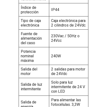
Índice de
IP44
protección
Tipo de caja
Caja electrónica para
electrónica
2 cilindros de 24Vdc.
Fuente de
230Vac / 50Hz o
alimentación
24Vcc
del caso
Potencia
nominal
240W
máxima
Salida del
2 salidas para motor
motor
de 24Vdc
Solo para luz
Salida de luz
intermitente de 24 V
intermitente
con LED
Para alimentar las
Salida de
fotocélulas. 3,3W
energía