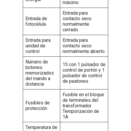
máximo
Entrada para
Entrada de
contacto seco
fotocélula
normalmente
cerrado
Entrada para
Entrada para
unidad de
contacto seco
control
normalmente abierto
Número de
15 con 1 pulsador de
botones
control de portón y 1
memorizados
pulsador de control
del mando a
de peatones
distancia
Fusible en el bloque
de terminales del
Fusibles de
transformador
protección
Temporización de
1A
Temperatura de