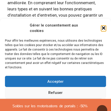
améliorée. En comprenant leur fonctionnement,
leurs types et en suivant les bonnes pratiques
d’installation et d’entretien, vous pouvez garantir un
fonctionnement sûr et efficace de votre portail
Gérer le consentement aux
pendant de nombreuses années. Assurez-vous de
cookies
choisir des photocellules de qualité, de les tester
régulièrement et de rester vigilant pour garantir la
Pour offrir les meilleures expériences, nous utilisons des technologies
telles que les cookies pour stocker et/ou accéder aux informations des
sécurité de tous.
appareils. Le fait de consentir à ces technologies nous permettra de
traiter des données telles que le comportement de navigation ou les ID
uniques sur ce site. Le fait de ne pas consentir ou de retirer son
consentement peut avoir un effet négatif sur certaines caractéristiques
et fonctions.
Mentions légales
© 2026 Automatismes-portail.fr
En tant que Partenaire Amazon, je réalise un bénéfice sur
Accepter
les achats remplissant les conditions requises.
Notre site partenaire :
Renouvelable Habitat
Refuser
Voir les préférences
Soldes sur les motorisations de portails : -50%