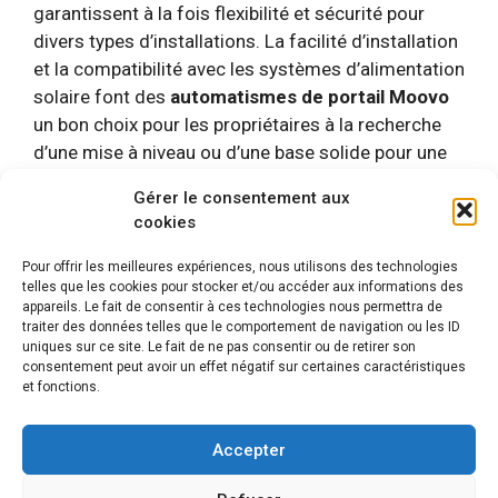
garantissent à la fois flexibilité et sécurité pour
divers types d’installations. La facilité d’installation
et la compatibilité avec les systèmes d’alimentation
solaire font des
automatismes de portail Moovo
un bon choix
pour les propriétaires à la recherche
d’une mise à niveau ou d’une base solide pour une
motorisation efficace. Toutefois, il est important de
Gérer le consentement aux
noter que les kits Moovo n’incluent pas les
cookies
éléments essentiels tels que les cellules
photovoltaïques ou la lampe clignotante, ce qui
Pour offrir les meilleures expériences, nous utilisons des technologies
telles que les cookies pour stocker et/ou accéder aux informations des
nécessite des acquisitions complémentaires.
appareils. Le fait de consentir à ces technologies nous permettra de
traiter des données telles que le comportement de navigation ou les ID
uniques sur ce site. Le fait de ne pas consentir ou de retirer son
consentement peut avoir un effet négatif sur certaines caractéristiques
et fonctions.
Mentions légales
© 2026 Automatismes-portail.fr
En tant que Partenaire Amazon, je réalise un bénéfice sur
Accepter
les achats remplissant les conditions requises.
Notre site partenaire :
Renouvelable Habitat