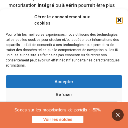
motorisation
intégré
ou
à vérin
pourrait être plus
approprié.
Gérer le consentement aux
cookies
La
fréquence d’utilisation
de votre portail est
également un facteur clé. Pour une utilisation
Pour offrir les meilleures expériences, nous utilisons des technologies
telles que les cookies pour stocker et/ou accéder aux informations des
intensive, optez pour une motorisation robuste et
appareils. Le fait de consentir à ces technologies nous permettra de
fiable. Si vous utilisez le portail moins
traiter des données telles que le comportement de navigation ou les ID
fréquemment, un modèle plus basique pourrait
uniques sur ce site. Le fait de ne pas consentir ou de retirer son
consentement peut avoir un effet négatif sur certaines caractéristiques
suffire.
et fonctions.
La
situation géographique
de votre domicile
Accepter
vulnérable aux intempéries comme le vent ou la
pluie peut influer sur le choix du système. Certains
Refuser
moteurs sont spécialement conçus pour résister
aux conditions climatiques extrêmes.
Voir les préférences
Soldes sur les motorisations de portails : -50%
Voir les soldes
Enfin, ne négligez pas l’importance de la
sécurité
.
Politique de cookies
Mentions légales
Assurez-vous que la motorisation choisie dispose