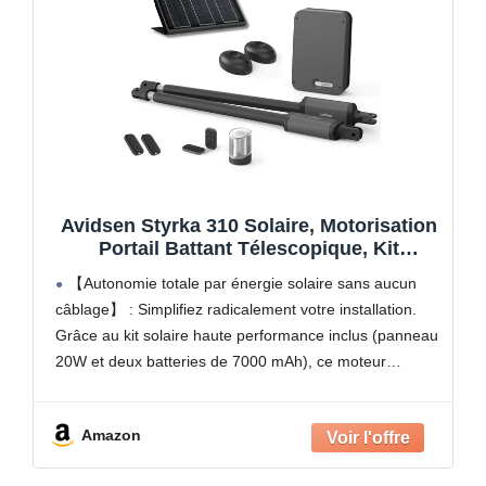
Avidsen Styrka 310 Solaire, Motorisation
Portail Battant Télescopique, Kit
Automatisme Solaire Complet, 5m et
【Autonomie totale par énergie solaire sans aucun
300kg, Sans Fil, 4 Télécommandes,
câblage】 : Simplifiez radicalement votre installation.
Économie d'Énergie, Installation DIY, Gris
Grâce au kit solaire haute performance inclus (panneau
20W et deux batteries de 7000 mAh), ce moteur
fonctionne de manière 100% autonome. Vous n'avez
plus besoin de
Amazon