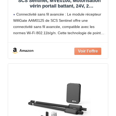
SCS Sentinel, MVE0100, Motorisation
vérin portail battant, 24V, 2
télécommandes portée 50m, Feu
Connectivité sans fil avancée : Le module récepteur
clignotant ampoule LED, Garantie 5 ans,
WifiGate AAM0125 de SCS Sentinel offre une
Long. 4 m, 400 Kg max, OpenGate1
connectivité sans fil avancée, compatible avec les
normes Wi-Fi 802.11b/g/n. Cette technologie de pointe
assure une connexion stable et fiable entre votre
motorisation de portail
Amazon