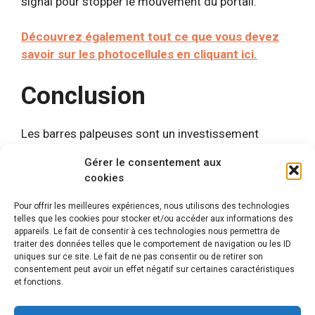
signal pour stopper le mouvement du portail.
Découvrez également tout ce que vous devez
savoir sur les photocellules en cliquant ici.
Conclusion
Les barres palpeuses sont un investissement
essentiel pour la sécurité de votre portail
Gérer le consentement aux
électrique. En choisissant le bon produit et en
cookies
tenant compte des critères mentionnés ci-dessus,
vous garantirez un fonctionnement sûr et efficace
Pour offrir les meilleures expériences, nous utilisons des technologies
telles que les cookies pour stocker et/ou accéder aux informations des
de votre portail pour de nombreuses années.
appareils. Le fait de consentir à ces technologies nous permettra de
traiter des données telles que le comportement de navigation ou les ID
uniques sur ce site. Le fait de ne pas consentir ou de retirer son
consentement peut avoir un effet négatif sur certaines caractéristiques
et fonctions.
Mentions légales
© 2026 Automatismes-portail.fr