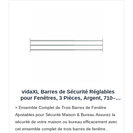
vidaXL Barres de Sécurité Réglables
pour Fenêtres, 3 Pièces, Argent, 710–
1200 mm, Acier, Grille de Protection,
Ensemble Complet de Trois Barres de Fenêtre
Barrière de Sécurité Maison et Bureau,
Ajustables pour Sécurité Maison & Bureau Assurez la
Protection Enfants, Montage Facile
sécurité de votre maison ou bureau efficacement avec
cet ensemble complet de trois barres de fenêtre