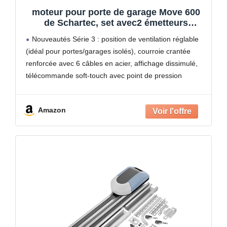
moteur pour porte de garage Move 600
de Schartec, set avec2 émetteurs
manuels et rail – portail électrique -
Nouveautés Série 3 : position de ventilation réglable
Moteur de portail de garage - moteur de
(idéal pour portes/garages isolés), courroie crantée
porte de garage
renforcée avec 6 câbles en acier, affichage dissimulé,
télécommande soft-touch avec point de pression
amélioré, suspensions de plafond renforcées (pliées)
Kit complet : pour portes battantes
Amazon