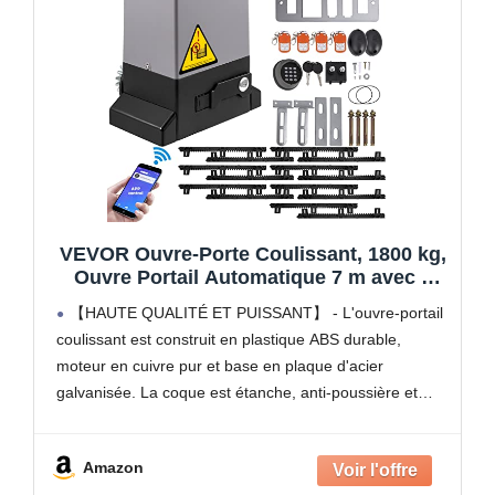
VEVOR Ouvre-Porte Coulissant, 1800 kg,
Ouvre Portail Automatique 7 m avec 4
Télécommandes et Contrôle APP, Moteur
【HAUTE QUALITÉ ET PUISSANT】 - L'ouvre-portail
de Portail Électrique pour Allée Roulante,
coulissant est construit en plastique ABS durable,
Kit Système Sécurité Opérateur de
moteur en cuivre pur et base en plaque d'acier
Portail
galvanisée. La coque est étanche, anti-poussière et
résistante à la corrosion et à la rouille. Le puissant
moteur
Amazon