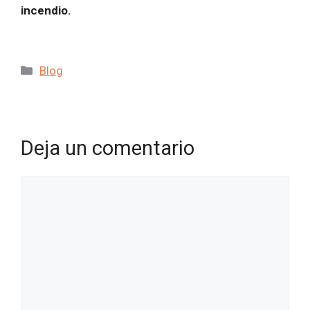
incendio.
Categorías
Blog
Deja un comentario
Comentario