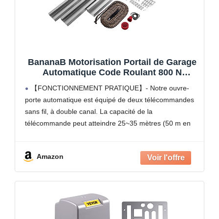
BananaB Motorisation Portail de Garage
Automatique Code Roulant 800 N
Complet pour Porte Basculante 154W
【FONCTIONNEMENT PRATIQUE】- Notre ouvre-
max Portail Électrique a Vérin avec Code
porte automatique est équipé de deux télécommandes
Roulant, Portes Sectionnelles et Portes
sans fil, à double canal. La capacité de la
Basculantes
télécommande peut atteindre 25~35 mètres (50 m en
zone ouverte).
【TRAVAIL À FAIBLE BRUIT】- L'opérateur de
Amazon
l'ouvre-porte produit moins de 60