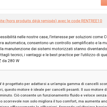
site (hors produits déjà remisés) avec le code RENTREE10
ssibilità nelle nostre case, l’interesse per soluzioni come 
automatica, consentono un controllo semplificato e la massi
e alla manutenzione dei sistemi motorizzati stanno diventando 
gli tecnici, i vantaggi e le best practice per l’utilizzo di 
-Z da 280 W
W è progettato per adattarsi a un’ampia gamma di cancelli sco
ri, questo motore è ideale per cancelli pesanti. Il suo motore 
l minuto. Ciò consente un funzionamento fluido e veloce senz
llo scorrevole non solo migliora il tuo comfort, ma aumenta an
ggiano efficacemente le effrazioni, fornendo un’ulteriore barriera