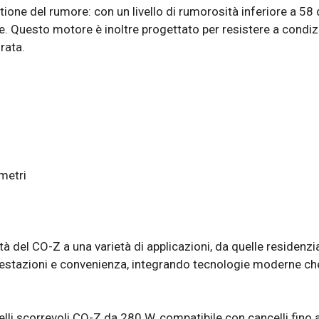
ione del rumore: con un livello di rumorosità inferiore a 58 
e. Questo motore è inoltre progettato per resistere a condi
rata.
metri
à del CO-Z a una varietà di applicazioni, da quelle residenzi
estazioni e convenienza, integrando tecnologie moderne che 
lli scorrevoli CO-Z da 280 W, compatibile con cancelli fino a 