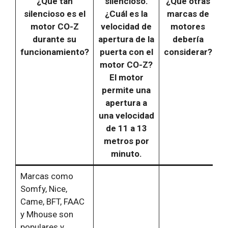
¿Qué tan
silencioso.
¿Qué otras
silencioso es el
¿Cuál es la
marcas de
motor CO-Z
velocidad de
motores
durante su
apertura de la
debería
funcionamiento?
puerta con el
considerar?
motor CO-Z?
El motor
permite una
apertura a
una velocidad
de 11 a 13
metros por
minuto.
Marcas como
Somfy, Nice,
Came, BFT, FAAC
y Mhouse son
populares y