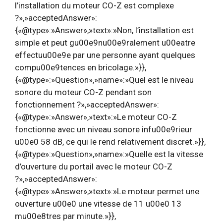
l’installation du moteur CO-Z est complexe
?»,»acceptedAnswer»:
{«@type»:»Answer»,»text»:»Non, l’installation est
simple et peut gu00e9nu00e9ralement u00eatre
effectuu00e9e par une personne ayant quelques
compu00e9tences en bricolage.»}},
{«@type»:»Question»,»name»:»Quel est le niveau
sonore du moteur CO-Z pendant son
fonctionnement ?»,»acceptedAnswer»:
{«@type»:»Answer»,»text»:»Le moteur CO-Z
fonctionne avec un niveau sonore infu00e9rieur
u00e0 58 dB, ce qui le rend relativement discret.»}},
{«@type»:»Question»,»name»:»Quelle est la vitesse
d’ouverture du portail avec le moteur CO-Z
?»,»acceptedAnswer»:
{«@type»:»Answer»,»text»:»Le moteur permet une
ouverture u00e0 une vitesse de 11 u00e0 13
mu00e8tres par minute.»}},