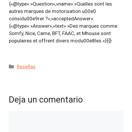
{«@type»:»Question»,»name»:»Quelles sont les
autres marques de motorisation u00e0
considu00e9rer ?»,»acceptedAnswer»:
{«@type»:»Answer»,»text»:»Des marques comme
Somfy, Nice, Came, BFT, FAAC, et Mhouse sont
populaires et offrent divers modu00e8les.»}}]}
Categorías
Reseñas
Deja un comentario
Comentario