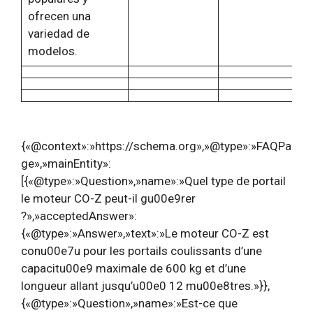
ofrecen una
variedad de
modelos.
{«@context»:»https://schema.org»,»@type»:»FAQPa
ge»,»mainEntity»:
[{«@type»:»Question»,»name»:»Quel type de portail
le moteur CO-Z peut-il gu00e9rer
?»,»acceptedAnswer»:
{«@type»:»Answer»,»text»:»Le moteur CO-Z est
conu00e7u pour les portails coulissants d’une
capacitu00e9 maximale de 600 kg et d’une
longueur allant jusqu’u00e0 12 mu00e8tres.»}},
{«@type»:»Question»,»name»:»Est-ce que