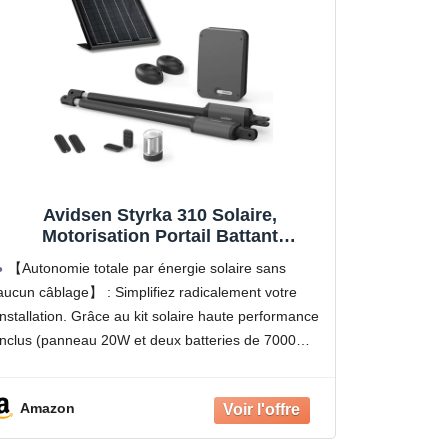
Avidsen Styrka 310 Solaire,
Motorisation Portail Battant
Télescopique, Kit Automatisme
【Autonomie totale par énergie solaire sans
Solaire Complet, 5m et 300kg, Sans
aucun câblage】 : Simplifiez radicalement votre
Fil, 4 Télécommandes, Économie
installation. Grâce au kit solaire haute performance
d'Énergie, Installation DIY, Gris
inclus (panneau 20W et deux batteries de 7000
mAh), ce moteur fonctionne de manière 100%
autonome. Vous n'avez plus besoin de
Amazon