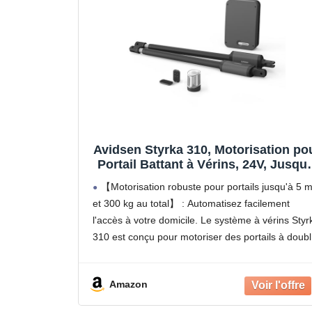
Avidsen Styrka 310, Motorisation po
Portail Battant à Vérins, 24V, Jusqu'
5m et 300kg au total, Automatisme 
【Motorisation robuste pour portails jusqu'à 5 
Portail Électrique, Arrêt sur Obstacl
et 300 kg au total】 : Automatisez facilement
2 Télécommandes
l'accès à votre domicile. Le système à vérins Styr
310 est conçu pour motoriser des portails à doub
battant mesurant jusqu'à 150 kg et 2,5
Amazon