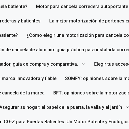
ela batiente?
Motor para cancela corredera autoportante
rederas y batientes
La mejor motorización de portones e
batiente?
¿Cómo elegir una motorización para cancela co
ión de cancela de aluminio: guía práctica para instalarla corr
uador, guía de compra y comparativa.
Elegir tus acce
a marca innovadora y fiable
SOMFY: opiniones sobre la mo
e cancela de la marca
BFT: opiniones sobre la motorizaci
Asegurar su hogar: el papel de la puerta, la valla y el jardín
n CO-Z para Puertas Batientes: Un Motor Potente y Ecológic