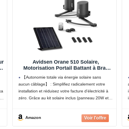
ur
Avidsen Orane 510 Solaire,
à
Motorisation Portail Battant à Bras
de
Articulés, Kit Automatisme Complet
m
【Autonomie totale via énergie solaire sans
e,
100% Solaire, 5m et 500kg, sans Fil, 4
aucun câblage】 : Simplifiez radicalement votre
Télécommandes, Photocellules,
ka
installation et réduisez votre facture d'électricité à
Économie d'Énergie, Gris, Durable
le
zéro. Grâce au kit solaire inclus (panneau 20W et 2
batteries de 7000 mAh), ce moteur fonctionne de
manière 100% autonome.
Amazon