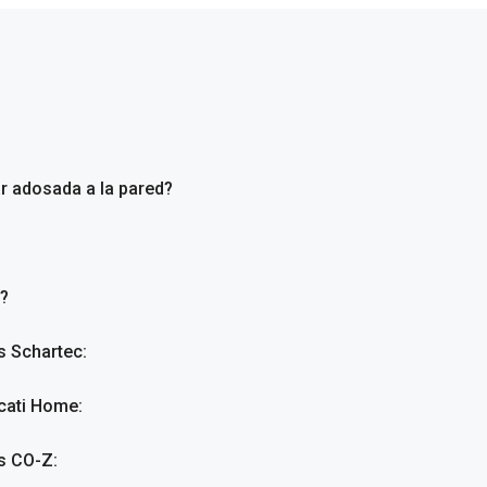
ar adosada a la pared?
a?
s Schartec:
ucati Home:
as CO-Z: