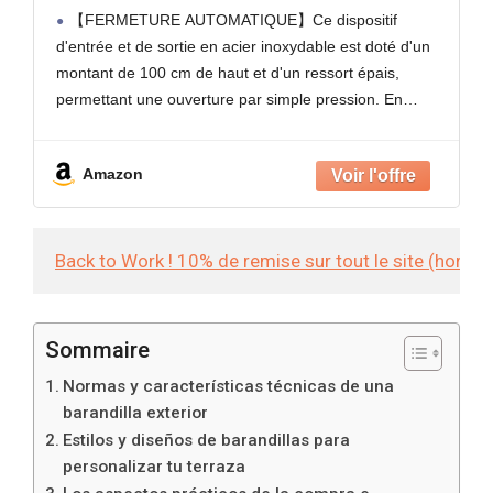
Poussée À La Main,Barrière en Acier
【FERMETURE AUTOMATIQUE】Ce dispositif
Inoxydable,Contrôle D'accès
d'entrée et de sortie en acier inoxydable est doté d'un
Piétons,pour Magasins/Cours/Entrepôts
montant de 100 cm de haut et d'un ressort épais,
right100*100cm
permettant une ouverture par simple pression. En
sortant, la porte se referme et se ferme
automatiquement, offrant
Amazon
Back to Work ! 10% de remise sur tout le site (hors
Sommaire
Normas y características técnicas de una
barandilla exterior
Estilos y diseños de barandillas para
personalizar tu terraza