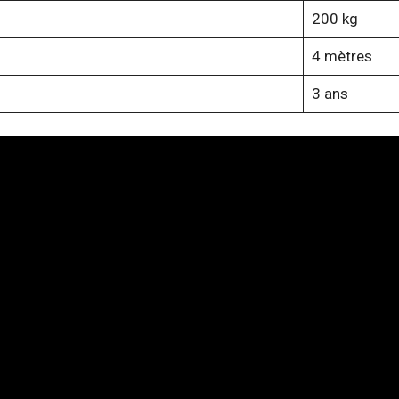
200 kg
4 mètres
3 ans