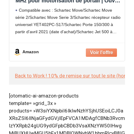
MHz pour motorisation de portail | Ouvre-
porte de garage | Télécommande de
Compatible avec : Schartec Move/Schartec Move
porte de garage | Émetteur
série 2/Schartec Move Serie 3/Schartec récepteur radio
universel YET402PC-S17/Schartec Porte 150/300 à
partir d'avril 2021 (date d'achat)/Schartec Jet 500 à
partir d'avril 2021 (date d'achat). Attention : Non
compatible avec d'autres fabricants, même si
Amazon
Back to Work ! 10% de remise sur tout le site (hors
[otomatic-ai-amazon-products
template= »grid_3x »
products= »W3siYXNpbiI6IkIwNzhYSjhUSEoiLCJ0a
XRsZSI6IlNjaGFydGVjIEpFVCA1MDAgfCBNb3Rvcm
lzYXRpb24gUG9ydGFpbCBDb3VsaXNzYW50IHwg
MiBUXHUwMGU5bFx1MDBlOWNvbW1hbmRlcyB8IG