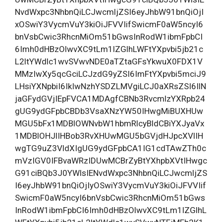
NvdWxpc3NhbnQiLCJwcmljZSI6eyJhbW91bnQiOjI
xOSwiY3VycmVuY3kiOiJFVVIifSwicmF0aW5ncyI6
bnVsbCwic3RhcnMiOm51bGwsInRodW1ibmFpbCI
6Imh0dHBzOlwvXC9tLm1lZGlhLWFtYXpvbi5jb21c
L2ltYWdlc1wvSVwvNDE0aTZtaGFsYkwuX0FDX1V
MMzIwXy5qcGciLCJzdG9yZSI6ImFtYXpvbi5mciJ9
LHsiYXNpbiI6IkIwNzhYSDZLMVgiLCJ0aXRsZSI6IlN
jaGFydGVjIEpFVCA1MDAgfCBNb3RvcmlzYXRpb24
gUG9ydGFpbCBDb3VsaXNzYW50IHwgMiBUXHUw
MGU5bFx1MDBlOWNvbW1hbmRlcyBldCBiYXJyaVx
1MDBlOHJlIHBob3RvXHUwMGU5bGVjdHJpcXVlIH
wgTG9uZ3VldXIgUG9ydGFpbCA1IG1cdTAwZTh0c
mVzIGV0IFBvaWRzIDUwMCBrZyBtYXhpbXVtIHwgc
G91ciBQb3J0YWlsIENvdWxpc3NhbnQiLCJwcmljZS
I6eyJhbW91bnQiOjIyOSwiY3VycmVuY3kiOiJFVVIif
SwicmF0aW5ncyI6bnVsbCwic3RhcnMiOm51bGws
InRodW1ibmFpbCI6Imh0dHBzOlwvXC9tLm1lZGlhL