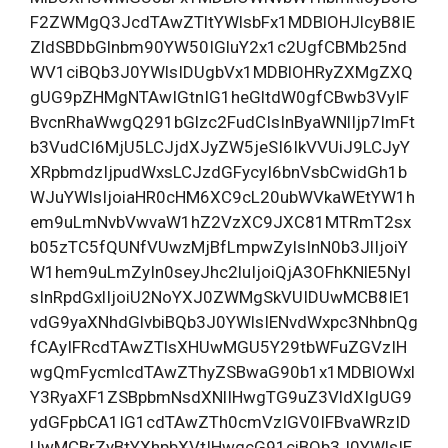
F2ZWMgQ3JcdTAwZTltYWlsbFx1MDBlOHJlcyB8IE
ZldSBDbGlnbm90YW50IGluY2x1c2UgfCBMb25nd
WV1ciBQb3J0YWlsIDUgbVx1MDBlOHRyZXMgZXQ
gUG9pZHMgNTAwIGtnIG1heGltdW0gfCBwb3VyIF
BvcnRhaWwgQ291bGlzc2FudCIsInByaWNlIjp7ImFt
b3VudCI6MjU5LCJjdXJyZW5jeSI6IkVVUiJ9LCJyY
XRpbmdzIjpudWxsLCJzdGFycyI6bnVsbCwidGh1b
WJuYWlsIjoiaHR0cHM6XC9cL20ubWVkaWEtYW1h
em9uLmNvbVwvaW1hZ2VzXC9JXC81MTRmT2sx
b05zTC5fQUNfVUwzMjBfLmpwZyIsInN0b3JlIjoiY
W1hem9uLmZyIn0seyJhc2luIjoiQjA3OFhKNlE5NyI
sInRpdGxlIjoiU2NoYXJ0ZWMgSkVUIDUwMCB8IE1
vdG9yaXNhdGlvbiBQb3J0YWlsIENvdWxpc3NhbnQg
fCAyIFRcdTAwZTlsXHUwMGU5Y29tbWFuZGVzIH
wgQmFycmlcdTAwZThyZSBwaG90b1x1MDBlOWxl
Y3RyaXF1ZSBpbmNsdXNlIHwgTG9uZ3VldXIgUG9
ydGFpbCA1IG1cdTAwZTh0cmVzIGV0IFBvaWRzID
UwMCBrZyBtYXhpbXVtIHwgcG91ciBQb3J0YWlsIE