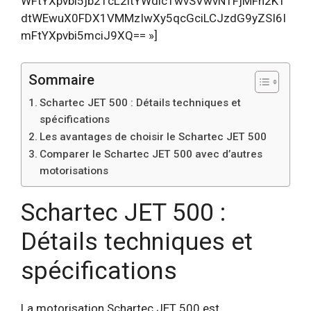
WFtYXpvbi5jb21cL2ltYWdlc1wvSVwvNTFjMFh2K1
dtWEwuX0FDX1VMMzIwXy5qcGciLCJzdG9yZSI6I
mFtYXpvbi5mciJ9XQ== »]
Sommaire
Schartec JET 500 : Détails techniques et
spécifications
Les avantages de choisir le Schartec JET 500
Comparer le Schartec JET 500 avec d’autres
motorisations
Schartec JET 500 :
Détails techniques et
spécifications
La motorisation Schartec JET 500 est