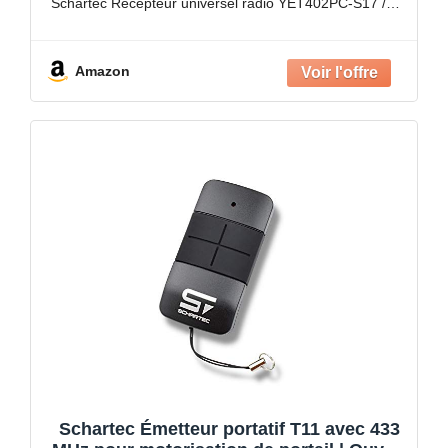
Schartec Récepteur universel radio YET402PC-S17 /
Schartec Porte 150 / 300 à partir
Amazon
Schartec Émetteur portatif T11 avec 433