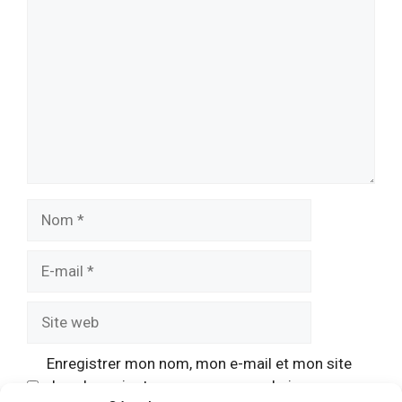
Nom
E-
mail
Site
web
Enregistrer mon nom, mon e-mail et mon site
dans le navigateur pour mon prochain