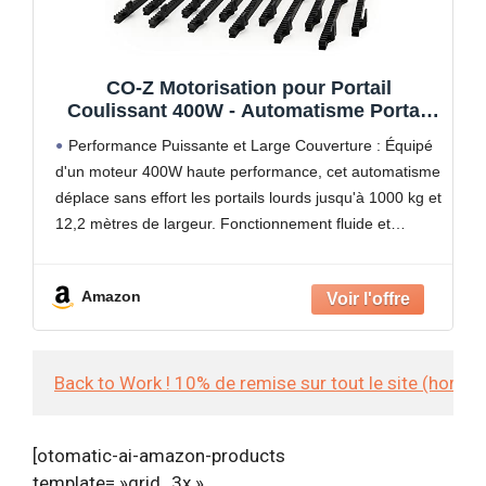
CO-Z Motorisation pour Portail
Coulissant 400W - Automatisme Portail
1000KG 12M avec 2 Télécommandes, 4m
Performance Puissante et Large Couverture : Équipé
Crémaillères et Capteurs de Sécurité -
d'un moteur 400W haute performance, cet automatisme
IP44
déplace sans effort les portails lourds jusqu'à 1000 kg et
12,2 mètres de largeur. Fonctionnement fluide et
silencieux (≤56 dB) à une vitesse de 13 m/min
Amazon
Back to Work ! 10% de remise sur tout le site (hors
[otomatic-ai-amazon-products
template= »grid_3x »