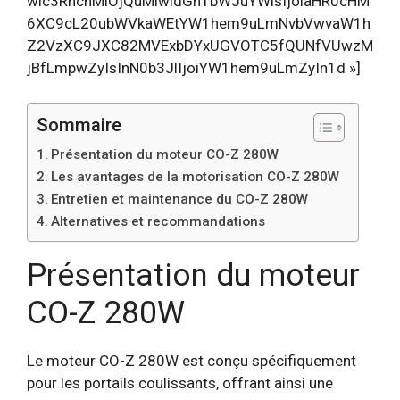
wic3RhcnMiOjQuMiwidGh1bWJuYWlsIjoiaHR0cHM
6XC9cL20ubWVkaWEtYW1hem9uLmNvbVwvaW1h
Z2VzXC9JXC82MVExbDYxUGVOTC5fQUNfVUwzM
jBfLmpwZyIsInN0b3JlIjoiYW1hem9uLmZyIn1d »]
Sommaire
Présentation du moteur CO-Z 280W
Les avantages de la motorisation CO-Z 280W
Entretien et maintenance du CO-Z 280W
Alternatives et recommandations
Présentation du moteur
CO-Z 280W
Le moteur CO-Z 280W est conçu spécifiquement
pour les portails coulissants, offrant ainsi une