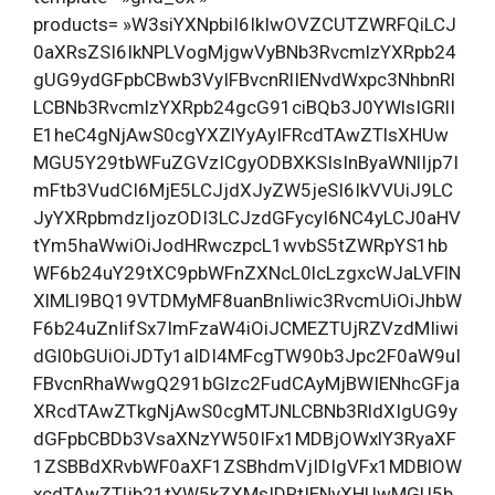
products= »W3siYXNpbiI6IkIwOVZCUTZWRFQiLCJ
0aXRsZSI6IkNPLVogMjgwVyBNb3RvcmlzYXRpb24
gUG9ydGFpbCBwb3VyIFBvcnRlIENvdWxpc3NhbnRl
LCBNb3RvcmlzYXRpb24gcG91ciBQb3J0YWlsIGRlI
E1heC4gNjAwS0cgYXZlYyAyIFRcdTAwZTlsXHUw
MGU5Y29tbWFuZGVzICgyODBXKSIsInByaWNlIjp7I
mFtb3VudCI6MjE5LCJjdXJyZW5jeSI6IkVVUiJ9LC
JyYXRpbmdzIjozODI3LCJzdGFycyI6NC4yLCJ0aHV
tYm5haWwiOiJodHRwczpcL1wvbS5tZWRpYS1hb
WF6b24uY29tXC9pbWFnZXNcL0lcLzgxcWJaLVFlN
XlMLl9BQ19VTDMyMF8uanBnIiwic3RvcmUiOiJhbW
F6b24uZnIifSx7ImFzaW4iOiJCMEZTUjRZVzdMIiwi
dGl0bGUiOiJDTy1aIDI4MFcgTW90b3Jpc2F0aW9uI
FBvcnRhaWwgQ291bGlzc2FudCAyMjBWIENhcGFja
XRcdTAwZTkgNjAwS0cgMTJNLCBNb3RldXIgUG9y
dGFpbCBDb3VsaXNzYW50IFx1MDBjOWxlY3RyaXF
1ZSBBdXRvbWF0aXF1ZSBhdmVjIDIgVFx1MDBlOW
xcdTAwZTljb21tYW5kZXMsIDRtIENyXHUwMGU5b