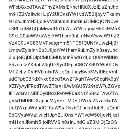
WFpbGxcdTAwZThyZXMsIENhcHRldXJzIEluZnJhc
m91Z2VzIiwicHJpY2UiOnsiYW1vdW50IjoyMTksIm
N1cnJlbmN5IjoiRVVSIn0sInJhdGluZ3MiOjQzNCwi
c3RhcnMiOjQuMiwidGh1bWJuYWlsIjoiaHR0cHM6X
C9cL20ubWVkaWEtYW1hem9uLmNvbVwvaW1hZ2
VzXC9JXC83MVFsajgrYm51TC5fQUNfVUwzMjBf
LmpwZyIsInN0b3JlIjoiYW1hem9uLmZyIn0seyJhc
2luIjoiQjBEQlpCMU5MUyIsInRpdGxlIjoiQ08tWiBNb
3RvcmlzYXRpb24gUG9ydGFpbCBCYXR0YW50IDIy
MFZcLzI0ViBVbmlxdWUgQnJhcyBwb3VyIDEgVmF
udGFpbCBKdXNxdSdcdTAwZTAgNTAwS0cgNk0gY
XZlYyAyIFRcdTAwZTlsXHUwMGU5Y29tbWFuZGVz
IE1vdGV1ciBEQyBBdXRvbWF0aXNtZSBcdTAwZTA
gVlx1MDBlOXJpbnMgVFx1MDBlOWxlc2NvcGlxdW
UgQWxpbWVudGF0aW9uIFNvbGFpcmUgb3UgQmF
0dGVyaWVzIiwicHJpY2UiOnsiYW1vdW50IjoyNjksI
mN1cnJlbmN5IjoiRVVSIn0sInJhdGluZ3MiOjEzOS