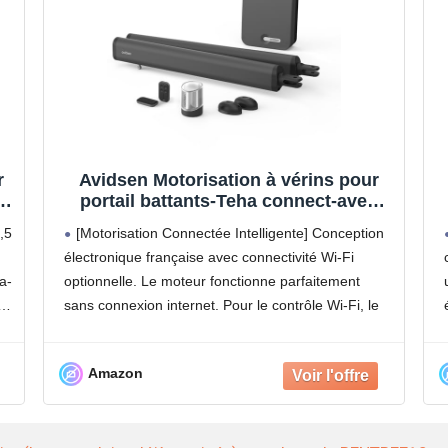
r
Avidsen Motorisation à vérins pour
5m
portail battants-Teha connect-avec
feux clignotant-deux telecommandes
,5
[Motorisation Connectée Intelligente] Conception
et photocellules-portail ajouré ou
électronique française avec connectivité Wi-Fi
s
semi ajouré jusqu'a 3.5m et 300kg,
a-
optionnelle. Le moteur fonctionne parfaitement
Compatible Wifi, Noir
sans connexion internet. Pour le contrôle Wi-Fi, le
signal de votre box internet doit être accessible au
niveau du portail.
Amazon
[Motorisation 24V Puissante Et Universelle]
Compatible