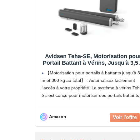
Avidsen Teha-SE, Motorisation pou
Portail Battant à Vérins, Jusqu'à 3,
et 300kg, Automatisme de Portail
【Motorisation pour portails à battants jusqu’à 3
Électrique, Arrêt sur Obstacle,
m et 300 kg au total】 : Automatisez facilement
Ouverture Piéton, 3 Télécommande
l'accès à votre propriété. Le système à vérins Teh
Incluses, Sécurité Maison
SE est conçu pour motoriser des portails battants
lourds et imposants pesant jusqu'à 150 kg et
Amazon