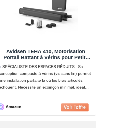
Avidsen TEHA 410, Motorisation
Portail Battant à Vérins pour Petits
Espaces, Kit Automatisme Complet
SPÉCIALISTE DES ESPACES RÉDUITS : Sa
pour Portail 2 Battants, Capacité 3.5m
conception compacte à vérins (vis sans fin) permet
et 300kg, Idéal Piliers Étroits, Design
une installation parfaite là où les bras articulés
Éco-conçu
échouent. Nécessite un écoinçon minimal, idéal
pour les piliers collés à un mur ou situés dans un
passage
Amazon