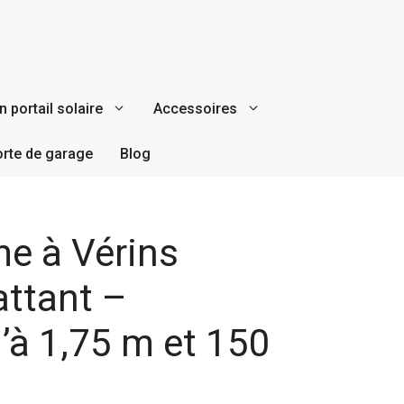
 portail solaire
Accessoires
orte de garage
Blog
me à Vérins
attant –
u’à 1,75 m et 150