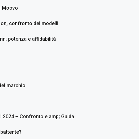
li Moovo
son, confronto dei modelli
n: potenza e affidabilità
 del marchio
el 2024 – Confronto e amp; Guida
 battente?