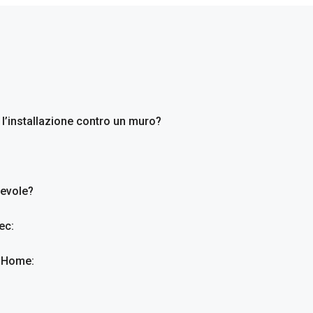
l’installazione contro un muro?
revole?
ec:
ti Home: