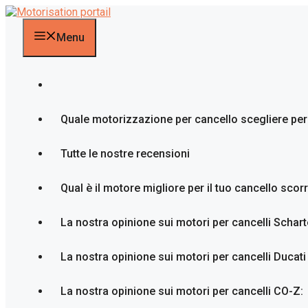
Vai
al
contenuto
Menu
Quale motorizzazione per cancello scegliere per 
Tutte le nostre recensioni
Qual è il motore migliore per il tuo cancello scor
La nostra opinione sui motori per cancelli Schart
La nostra opinione sui motori per cancelli Duca
La nostra opinione sui motori per cancelli CO-Z: