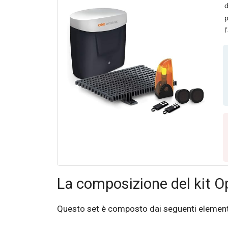
d
p
l
c
La composizione del kit 
Questo set è composto dai seguenti element