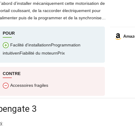
’abord d’installer mécaniquement cette motorisation de
ortail coulissant, de la raccorder électriquement pour
’alimenter puis de la programmer et de la synchroniser
e qui ne présente aucune difficulté pour votre plus
POUR
Amaz
Facilité d'installationnProgrammation
intuitivenFiabilité du moteurnPrix
CONTRE
Accessoires fragiles
Opengate 3
i: