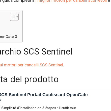
tra guida completa a
i migliori motori per cancelli scorrevoli
e 
OpenGate 3
rchio SCS Sentinel
ui motori per cancelli SCS Sentinel
.
ta del prodotto
CS Sentinel Portail Coulissant OpenGate
3
Simplicité d’installation en 3 étapes : il suffit tout