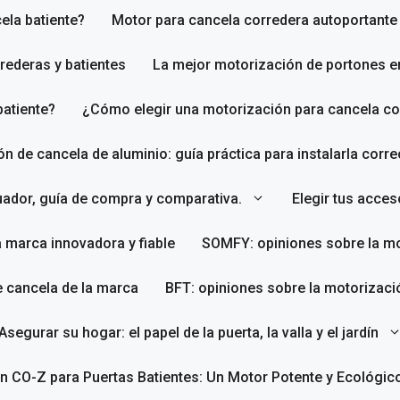
ela batiente?
Motor para cancela corredera autoportante
rederas y batientes
La mejor motorización de portones e
batiente?
¿Cómo elegir una motorización para cancela co
ión de cancela de aluminio: guía práctica para instalarla corr
uador, guía de compra y comparativa.
Elegir tus acce
a marca innovadora y fiable
SOMFY: opiniones sobre la mo
e cancela de la marca
BFT: opiniones sobre la motorizaci
Asegurar su hogar: el papel de la puerta, la valla y el jardín
n CO-Z para Puertas Batientes: Un Motor Potente y Ecológic