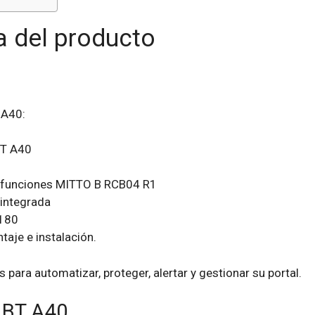
a del producto
 A40:
BT A40
 funciones MITTO B RCB04 R1
 integrada
-180
aje e instalación.
 para automatizar, proteger, alertar y gestionar su portal.
s BT A40