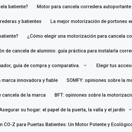
ela batiente?
Motor para cancela corredera autoportante
rederas y batientes
La mejor motorización de portones e
batiente?
¿Cómo elegir una motorización para cancela co
ión de cancela de aluminio: guía práctica para instalarla corr
uador, guía de compra y comparativa.
Elegir tus acce
a marca innovadora y fiable
SOMFY: opiniones sobre la mo
e cancela de la marca
BFT: opiniones sobre la motorizaci
Asegurar su hogar: el papel de la puerta, la valla y el jardín
n CO-Z para Puertas Batientes: Un Motor Potente y Ecológic