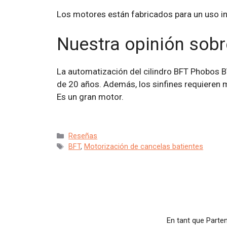
Los motores están fabricados para un uso inte
Nuestra opinión sob
La automatización del cilindro BFT Phobos 
de 20 años. Además, los sinfines requieren m
Es un gran motor.
Categorías
Reseñas
Etiquetas
BFT
,
Motorización de cancelas batientes
En tant que Parten