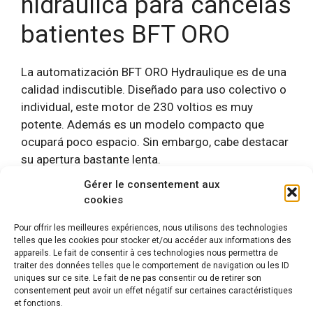
hidráulica para cancelas
batientes BFT ORO
La automatización BFT ORO Hydraulique es de una
calidad indiscutible. Diseñado para uso colectivo o
individual, este motor de 230 voltios es muy
potente. Además es un modelo compacto que
ocupará poco espacio. Sin embargo, cabe destacar
su apertura bastante lenta.
Gérer le consentement aux
cookies
Categorías
Reseñas
Pour offrir les meilleures expériences, nous utilisons des technologies
Etiquetas
BFT
,
Motorización de cancelas batientes
telles que les cookies pour stocker et/ou accéder aux informations des
appareils. Le fait de consentir à ces technologies nous permettra de
traiter des données telles que le comportement de navigation ou les ID
uniques sur ce site. Le fait de ne pas consentir ou de retirer son
consentement peut avoir un effet négatif sur certaines caractéristiques
et fonctions.
Mentions légales