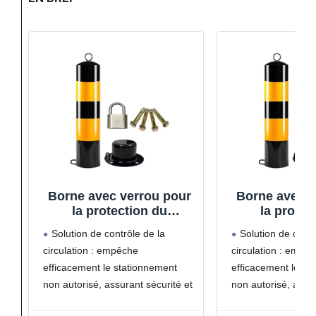
Borne avec verrou pour
Borne avec v
la protection du
la protec
périmètre et le contrôle
périmètre et 
Solution de contrôle de la
Solution de contr
du trafic, design durable
du trafic, de
circulation : empêche
circulation : empê
pour une sécurité et une
pour une sécu
efficacement le stationnement
efficacement le st
gestion du trafic
gestion d
améliorées
amélio
non autorisé, assurant sécurité et
non autorisé, assur
accessibilité dans les zones
accessibilité dans 