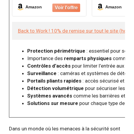
désignées.
désignées.
Amazon
Amazon
Construction robuste : fabriqué
Construction robu
en acier galvanisé, conçu pour
en acier galvanisé
une résistance industrielle et une
une résistance indu
protection durable pour les
protection durable 
Back to Work ! 10% de remise sur tout le site (hor
biens
biens
Protection périmétrique
: essentiel pour sécur
Importance des
remparts physiques
comme le
Contrôles d’accès
pour limiter l’entrée aux zo
Surveillance
: caméras et systèmes de détectio
Portails pliants rapides
: accès sécurisé et eff
Détection volumétrique
pour sécuriser les es
Systèmes avancés
comme les barrières et por
Solutions sur mesure
pour chaque type de pér
Dans un monde où les menaces à la sécurité sont