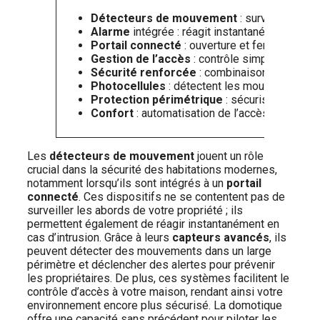
【Recevoir
et temps d'
Détecteurs de mouvement
: surveillent l’a
Alarme
intégrée : réagit instantanément en cas
Portail connecté
: ouverture et fermeture à 
Gestion de l’accès
: contrôle simplifié de qu
Sécurité renforcée
: combinaison de technol
Photocellules
: détectent les mouvements po
Protection périmétrique
: sécurisation de v
Confort
: automatisation de l’accès à votre pr
Les
détecteurs de mouvement
jouent un rôle
crucial dans la sécurité des habitations modernes,
notamment lorsqu’ils sont intégrés à un
portail
connecté
. Ces dispositifs ne se contentent pas de
surveiller les abords de votre propriété ; ils
permettent également de réagir instantanément en
cas d’intrusion. Grâce à leurs
capteurs avancés
, ils
peuvent détecter des mouvements dans un large
périmètre et déclencher des alertes pour prévenir
les propriétaires. De plus, ces systèmes facilitent le
contrôle d’accès à votre maison, rendant ainsi votre
environnement encore plus sécurisé. La domotique
offre une capacité sans précédent pour piloter les