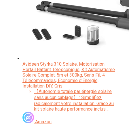
Avidsen Styrka 310 Solaire, Motorisation
Portail Battant Télescopique, Kit Automatisme
Solaire Complet, 5m et 300kg, Sans Fil, 4
Télécommandes, Économie d'Énergie,
Installation DIY, Gris
【Autonomie totale par énergie solaire
sans aucun câblage】 : Simplifiez
radicalement votre installation. Grâce au
kit solaire haute performance inclus
(panneau 20W et deux batteries de 7000
mAh), ce moteur fonctionne de manière
Amazon
100% autonome. Vous n'avez plus besoin