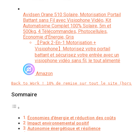
Avidsen Orane 510 Solaire, Motorisation Portail
Battant sans Fil avec Visiophone Vidéo, Kit
Automatisme Complet 100% Solaire, 5m et
500kg, 4 Télécommandes, Photocellules,
Économie d'Énergie, Gris
【Pack 2-En-1 Motorisation +
Visiophone】Motorisez votre portail
battant et sécurisez votre entrée avec un
visiophone vidéo sans fil, le tout alimenté
à 100 % par énergie solaire. Fini les
travaux électriques coûteux — installez
Amazon
où vous voulez, sans câble secteur.
Back to Work ! 10% de remise sur tout le site (hors
Sommaire
Économies d’énergie et réduction des coûts
Impact environnemental positif
Autonomie énergétique et résilience