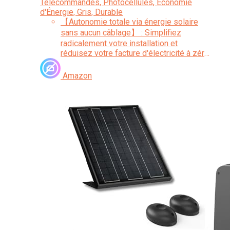
Télécommandes, Photocellules, Économie
d'Énergie, Gris, Durable
【Autonomie totale via énergie solaire
sans aucun câblage】 : Simplifiez
radicalement votre installation et
réduisez votre facture d'électricité à zéro.
Grâce au kit solaire inclus (panneau 20W
et 2 batteries de 7000 mAh), ce moteur
Amazon
fonctionne de manière 100% autonome.