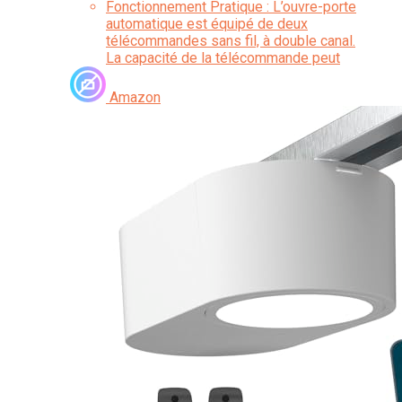
Fonctionnement Pratique : L’ouvre-porte
automatique est équipé de deux
télécommandes sans fil, à double canal.
La capacité de la télécommande peut
atteindre 25~35 mètres (50 m en zone
ouverte).
Amazon
Travail à Faible Bruit : L'opérateur de
l'ouvre-porte produit moins de