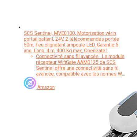
SCS Sentinel, MVE0100, Motorisation vérin
portail battant, 24V, 2 télécommandes portée
50m, Feu clignotant ampoule LED, Garantie 5
ans, Long. 4 m, 400 Kg max, OpenGate1
Connectivité sans fil avancée : Le module
récepteur WifiGate AAM0125 de SCS
Sentinel offre une connectivité sans fil
avancée, compatible avec les normes Wi-
Fi 802.11b/g/n. Cette technologie de
pointe assure une connexion stable et
Amazon
fiable entre votre motorisation de portail