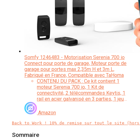
Somfy 1246483 - Motorisation Serenia 700 io
Connect pour porte de garage, Moteur porte de
garage pour portes max 2,35m H et 3m L,
Fabriqué en France, Compatible avec TaHoma
CONTENU DU PACK : Ce kit contient 1
moteur Serenia 700 io, 1 Kit de
connectivité, 2 télécommandes Keytis, 1
rail en acier galvanisé en 3 parties, 1 jeu
de photocellules, 1 bras de liaison, 2
supports, 2 barres d'attache
Amazon
Back to Work ! 10% de remise sur tout le site (hors
Sommaire