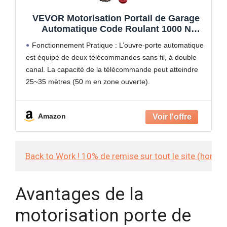
VEVOR Motorisation Portail de Garage
Automatique Code Roulant 1000 N
Complet pour Porte Basculante 200W
Fonctionnement Pratique : L’ouvre-porte automatique
max Portail Électrique a Vérin Code
est équipé de deux télécommandes sans fil, à double
Roulant pour Portes Sectionnelles et
canal. La capacité de la télécommande peut atteindre
Portes Basculantes
25~35 mètres (50 m en zone ouverte).
Travail à Faible Bruit : L'opérateur de l'ouvre-porte
produit moins de
Amazon
Back to Work ! 10% de remise sur tout le site (hors
Avantages de la
motorisation porte de